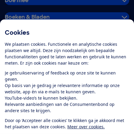
Doe mee
Boeken & Bladen
Cookies
Download de app
We plaatsen cookies. Functionele en analytische cookies
plaatsen we altijd. Deze zijn noodzakelijk om bepaalde
functionaliteiten goed te laten werken en gebruik te kunnen
meten. Er zijn ook cookies naar keuze om:
Alles over de
Consumentenbond-
Je gebruikservaring of feedback op onze site te kunnen
app
geven.
Op basis van je gedrag je relevantere informatie op onze
website, app én via e-mails te kunnen geven.
Algemene Voorwaarden
Privacyverklaring
YouTube-video’s te kunnen bekijken.
Cookiebeleid
Privacyvoorkeuren
Wijzigen & opzeggen
Relevante aanbiedingen van de Consumentenbond op
Toegankelijkheid
andere sites te krijgen.
RSS-feed nieuws
Facebook
Twitter
Instagram
Youtube
LinkedIn
Door op ‘Accepteer alle cookies’ te klikken ga je akkoord met
het plaatsen van deze cookies.
Meer over cookies.
12.901
consumenten
beoordelen de Consumentenbond
met gemiddeld