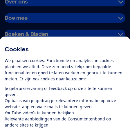
Over ons
Doe mee
Boeken & Bladen
Cookies
Download de app
We plaatsen cookies. Functionele en analytische cookies
plaatsen we altijd. Deze zijn noodzakelijk om bepaalde
functionaliteiten goed te laten werken en gebruik te kunnen
meten. Er zijn ook cookies naar keuze om:
Alles over de
Consumentenbond-
Je gebruikservaring of feedback op onze site te kunnen
app
geven.
Op basis van je gedrag je relevantere informatie op onze
website, app én via e-mails te kunnen geven.
Algemene Voorwaarden
Privacyverklaring
YouTube-video’s te kunnen bekijken.
Cookiebeleid
Privacyvoorkeuren
Wijzigen & opzeggen
Relevante aanbiedingen van de Consumentenbond op
Toegankelijkheid
andere sites te krijgen.