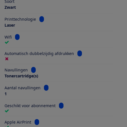
Soort
Zwart
Bekijk informatie voor Printtechnologie
Printtechnologie
Laser
Bekijk informatie voor Wifi
Wifi
Bekijk informatie voor Au
Automatisch dubbelzijdig afdrukken
Bekijk informatie voor Navullingen
Navullingen
Tonercartridge(s)
Bekijk informatie voor Aantal navullingen
Aantal navullingen
1
Bekijk informatie voor Geschikt vo
Geschikt voor abonnement
Bekijk informatie voor Apple AirPrint
Apple AirPrint