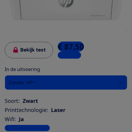
€ 87,50
Bekijk test
10 winkels
In de uitvoering
Zonder HP+
Soort:
Zwart
Printtechnologie:
Laser
Wifi:
Ja
Bekijk alle specificaties