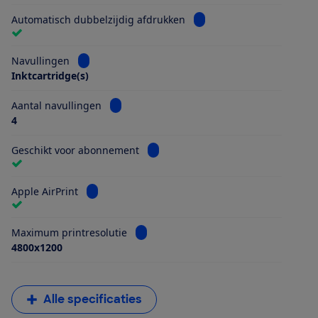
Bekijk informatie voor Au
Automatisch dubbelzijdig afdrukken
Bekijk informatie voor Navullingen
Navullingen
Inktcartridge(s)
Bekijk informatie voor Aantal navullingen
Aantal navullingen
4
Bekijk informatie voor Geschikt vo
Geschikt voor abonnement
Bekijk informatie voor Apple AirPrint
Apple AirPrint
Bekijk informatie voor Maximum printr
Maximum printresolutie
4800x1200
Alle specificaties