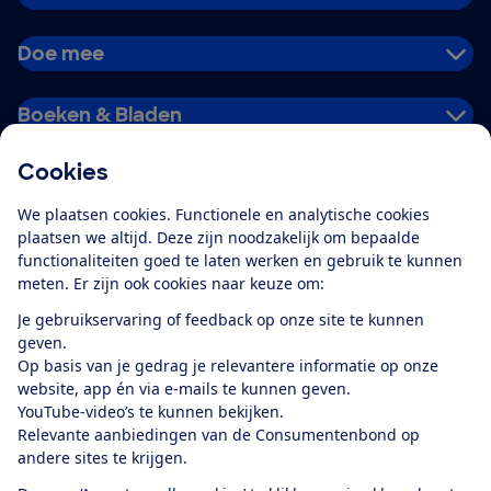
Doe mee
Boeken & Bladen
Cookies
Download de app
We plaatsen cookies. Functionele en analytische cookies
plaatsen we altijd. Deze zijn noodzakelijk om bepaalde
functionaliteiten goed te laten werken en gebruik te kunnen
meten. Er zijn ook cookies naar keuze om:
Alles over de
Consumentenbond-
Je gebruikservaring of feedback op onze site te kunnen
app
geven.
Op basis van je gedrag je relevantere informatie op onze
website, app én via e-mails te kunnen geven.
Algemene Voorwaarden
Privacyverklaring
YouTube-video’s te kunnen bekijken.
Cookiebeleid
Privacyvoorkeuren
Wijzigen & opzeggen
Relevante aanbiedingen van de Consumentenbond op
Toegankelijkheid
andere sites te krijgen.
RSS-feed nieuws
Facebook
Twitter
Instagram
Youtube
LinkedIn