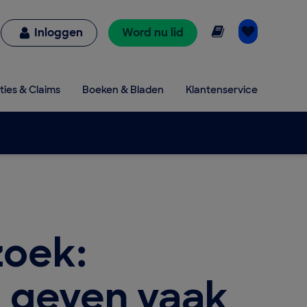
Online lezen
Inloggen
Word nu lid
ties & Claims
Boeken & Bladen
Klantenservice
oek:
s geven vaak