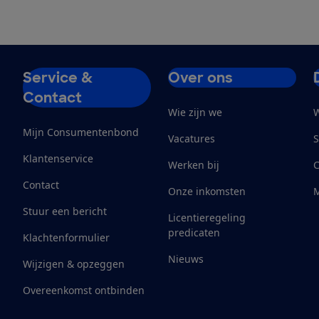
Service &
Over ons
Contact
Wie zijn we
W
Mijn Consumentenbond
Vacatures
S
Klantenservice
Werken bij
Contact
Onze inkomsten
M
Stuur een bericht
Licentieregeling
predicaten
Klachtenformulier
Nieuws
Wijzigen & opzeggen
Overeenkomst ontbinden