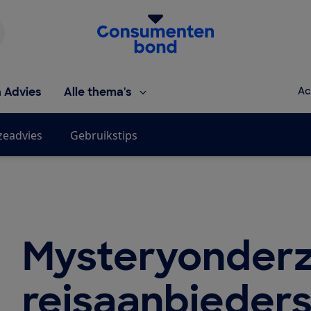
Homepage van de Consumentenbond
h Advies
Alle thema's
Ac
zeadvies
Gebruikstips
Mysteryonderz
reisaanbieder