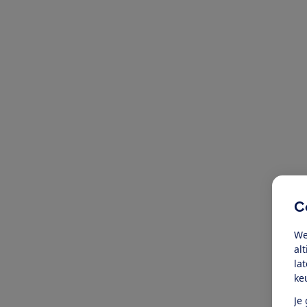
C
We
al
la
ke
Je