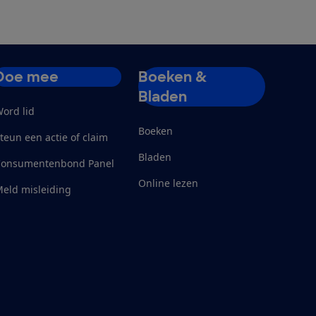
Doe mee
Boeken &
Bladen
ord lid
Boeken
teun een actie of claim
Bladen
Consumentenbond Panel
Online lezen
eld misleiding