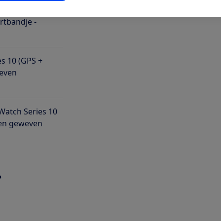
(GPS + Cellular)
tbandje -
es 10 (GPS +
weven
Watch Series 10
 en geweven
?