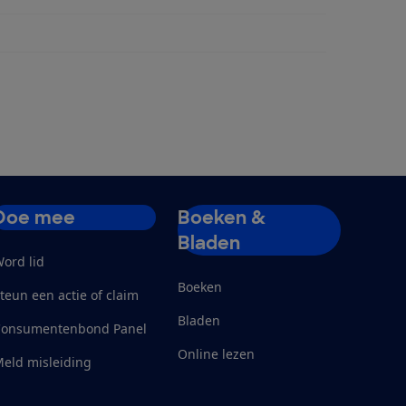
Doe mee
Boeken &
Bladen
ord lid
Boeken
teun een actie of claim
Bladen
Consumentenbond Panel
Online lezen
eld misleiding