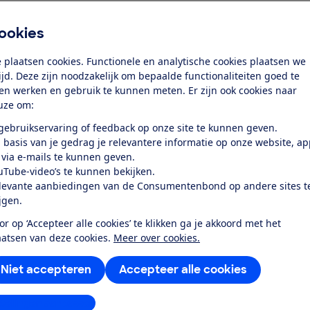
Al lid? Log in
ookies
 plaatsen cookies. Functionele en analytische cookies plaatsen we
tijd. Deze zijn noodzakelijk om bepaalde functionaliteiten goed te
ten werken en gebruik te kunnen meten. Er zijn ook cookies naar
uze om:
 gebruikservaring of feedback op onze site te kunnen geven.
 basis van je gedrag je relevantere informatie op onze website, a
 via e-mails te kunnen geven.
aat van 10 jaar bijschaven aan een
uTube-video’s te kunnen bekijken.
levante aanbiedingen van de Consumentenbond op andere sites t
er en dunner. En sneller opgeladen. Maar is
ijgen.
 opgelost.'
or op ‘Accepteer alle cookies’ te klikken ga je akkoord met het
aatsen van deze cookies.
Meer over cookies.
Niet accepteren
Accepteer alle cookies
stellingen aanpassen