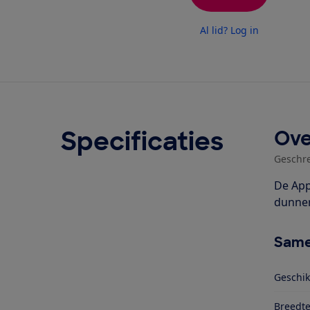
Al lid? Log in
Specificaties
Ove
Geschr
De App
dunner
Same
Geschi
Breedt