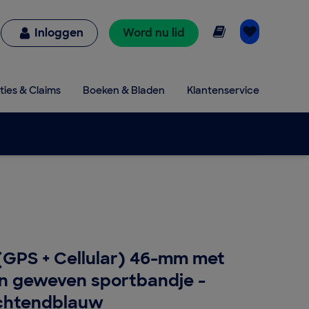
Online lezen
Inloggen
Word nu lid
ties & Claims
Boeken & Bladen
Klantenservice
(GPS + Cellular) 46-mm met
en geweven sportbandje -
Ochtendblauw