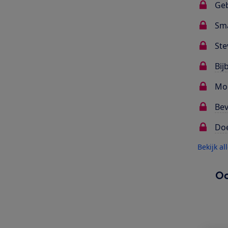
Ge
Sma
Ste
Bij
Mo
Bev
Do
Bekijk al
Oo