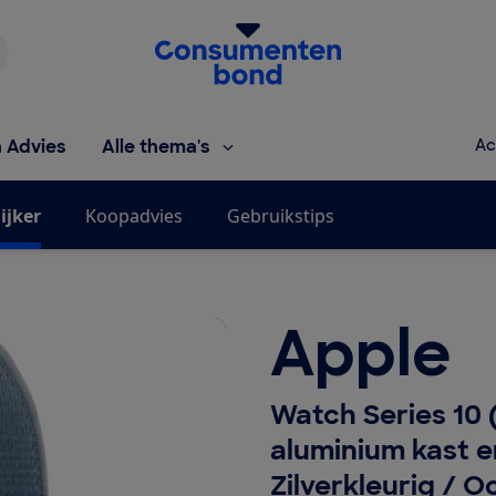
Homepage van de Consumentenbond
h Advies
Alle thema's
Ac
ijker
Koopadvies
Gebruikstips
Apple
Watch Series 10 
aluminium kast 
Zilverkleurig / 