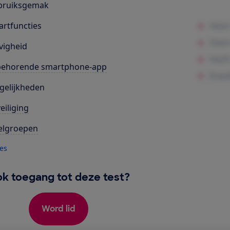
bruiksgemak
rtfuncties
vigheid
behorende smartphone-app
gelijkheden
eiliging
elgroepen
les
k toegang tot deze test?
Word lid