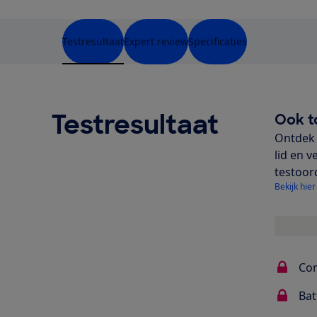
Testresultaat
Expert review
Specificaties
Testresultaat
Ook t
Ontdek 
lid en v
testoor
Bekijk hier
Con
Bat