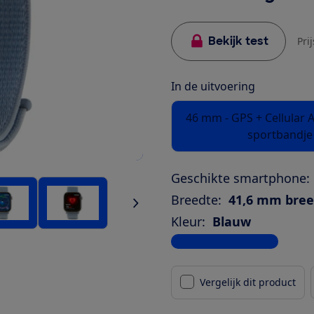
Bekijk test
Pri
In de uitvoering
46 mm - GPS + Cellular 
sportbandje
Geschikte smartphone:
Breedte:
41,6 mm bre
Kleur:
Blauw
Bekijk alle specificaties
Vergelijk dit product