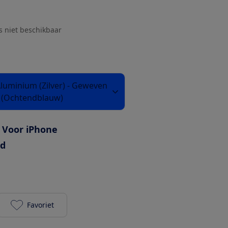
js niet beschikbaar
Aluminium (Zilver) - Geweven
 (Ochtendblauw)
Voor iPhone
ed
Favoriet
Apple Watch Series 10 (GPS + Cellular) 46-mm met 