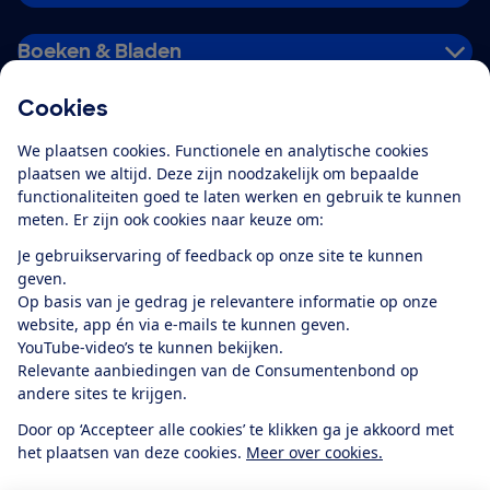
Boeken & Bladen
Cookies
Download de app
We plaatsen cookies. Functionele en analytische cookies
plaatsen we altijd. Deze zijn noodzakelijk om bepaalde
functionaliteiten goed te laten werken en gebruik te kunnen
meten. Er zijn ook cookies naar keuze om:
Alles over de
Consumentenbond-
Je gebruikservaring of feedback op onze site te kunnen
app
geven.
Op basis van je gedrag je relevantere informatie op onze
website, app én via e-mails te kunnen geven.
Algemene Voorwaarden
Privacyverklaring
YouTube-video’s te kunnen bekijken.
Cookiebeleid
Privacyvoorkeuren
Wijzigen & opzeggen
Relevante aanbiedingen van de Consumentenbond op
Toegankelijkheid
andere sites te krijgen.
RSS-feed nieuws
Facebook
Twitter
Instagram
Youtube
LinkedIn
Door op ‘Accepteer alle cookies’ te klikken ga je akkoord met
het plaatsen van deze cookies.
Meer over cookies.
12.901
consumenten
beoordelen de Consumentenbond
met gemiddeld
een
8,4