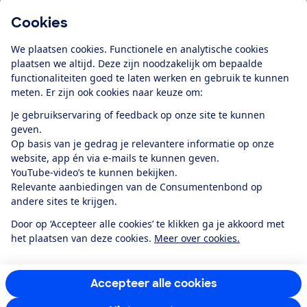
Cookies
Download de app
We plaatsen cookies. Functionele en analytische cookies
plaatsen we altijd. Deze zijn noodzakelijk om bepaalde
functionaliteiten goed te laten werken en gebruik te kunnen
meten. Er zijn ook cookies naar keuze om:
Alles over de
Consumentenbond-
Je gebruikservaring of feedback op onze site te kunnen
app
geven.
Op basis van je gedrag je relevantere informatie op onze
website, app én via e-mails te kunnen geven.
Algemene Voorwaarden
Privacyverklaring
YouTube-video’s te kunnen bekijken.
Cookiebeleid
Privacyvoorkeuren
Wijzigen & opzeggen
Relevante aanbiedingen van de Consumentenbond op
Toegankelijkheid
andere sites te krijgen.
RSS-feed nieuws
Facebook
Twitter
Instagram
Youtube
LinkedIn
Door op ‘Accepteer alle cookies’ te klikken ga je akkoord met
het plaatsen van deze cookies.
Meer over cookies.
12.901
consumenten
beoordelen de Consumentenbond
met gemiddeld
een
8,4
Accepteer alle cookies