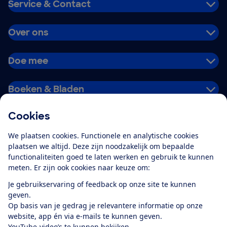
Service & Contact
Over ons
Doe mee
Boeken & Bladen
Cookies
Download de app
We plaatsen cookies. Functionele en analytische cookies
plaatsen we altijd. Deze zijn noodzakelijk om bepaalde
functionaliteiten goed te laten werken en gebruik te kunnen
meten. Er zijn ook cookies naar keuze om:
Alles over de
Consumentenbond-
Je gebruikservaring of feedback op onze site te kunnen
app
geven.
Op basis van je gedrag je relevantere informatie op onze
website, app én via e-mails te kunnen geven.
Algemene Voorwaarden
Privacyverklaring
YouTube-video’s te kunnen bekijken.