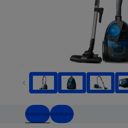
Testresultaat
Specificaties