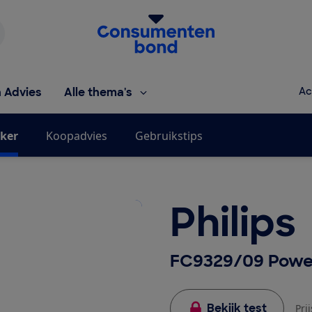
Homepage van de Consumentenbond
h Advies
Alle thema's
Ac
jker
Koopadvies
Gebruikstips
Philips
FC9329/09 Powe
Bekijk test
Pri