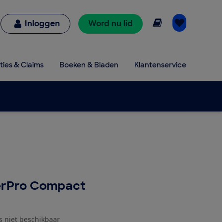
Online lezen
Inloggen
Word nu lid
ties & Claims
Boeken & Bladen
Klantenservice
rPro Compact
js niet beschikbaar