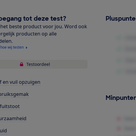
oegang tot deze test?
Pluspunt
het beste product voor jou. Word ook
ergelijk producten op alle
delen.
 hoe wij testen
Testoordeel
f en vuil opzuigen
bruiksgemak
Minpunte
fuitstoot
urzaamheid
uid