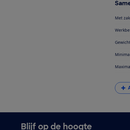
Same
Met zak
Werkber
Gewich
Minimal
Maximal
Blijf op de hoogte