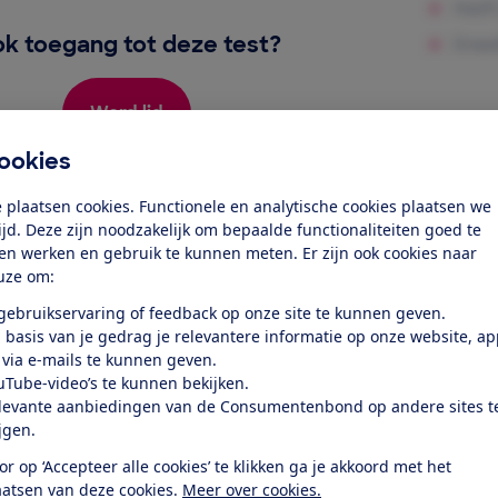
k toegang tot deze test?
Word lid
ookies
Al lid? Log in
 plaatsen cookies. Functionele en analytische cookies plaatsen we
tijd. Deze zijn noodzakelijk om bepaalde functionaliteiten goed te
ten werken en gebruik te kunnen meten. Er zijn ook cookies naar
uze om:
 gebruikservaring of feedback op onze site te kunnen geven.
 basis van je gedrag je relevantere informatie op onze website, a
 via e-mails te kunnen geven.
test
uTube-video’s te kunnen bekijken.
levante aanbiedingen van de Consumentenbond op andere sites t
ijgen.
l goed op van harde vloeren en
ij worden...
or op ‘Accepteer alle cookies’ te klikken ga je akkoord met het
aatsen van deze cookies.
Meer over cookies.