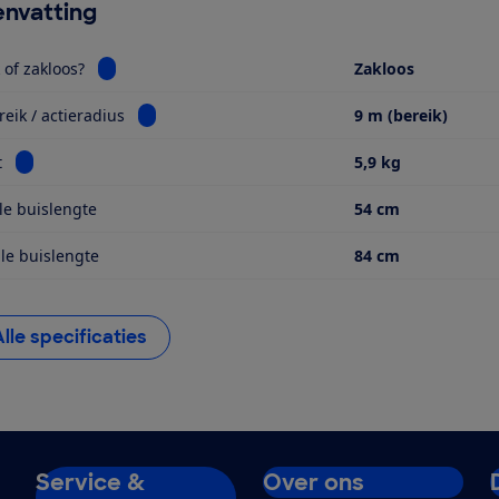
nvatting
Bekijk informatie voor Met zak of zakloos?
 of zakloos?
Zakloos
Bekijk informatie voor Werkbereik / actieradius
eik / actieradius
9 m (bereik)
Bekijk informatie voor Gewicht
t
5,9 kg
e buislengte
54 cm
e buislengte
84 cm
Alle specificaties
Service &
Over ons