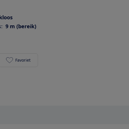
kloos
s:
9 m (bereik)
Favoriet
Philips FC9329/09 PowerPro Compact toevoegen aa