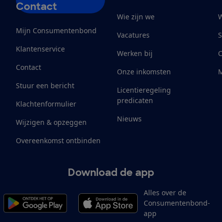
Contact
Wie zijn we
W
Mijn Consumentenbond
Vacatures
S
Klantenservice
Werken bij
Contact
Onze inkomsten
M
Stuur een bericht
Licentieregeling
predicaten
Klachtenformulier
Nieuws
Wijzigen & opzeggen
Overeenkomst ontbinden
Download de app
Alles over de
Consumentenbond-
app