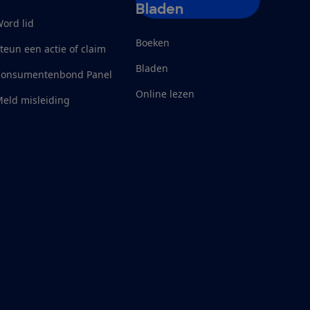
Bladen
ord lid
Boeken
teun een actie of claim
Bladen
Consumentenbond Panel
Online lezen
eld misleiding