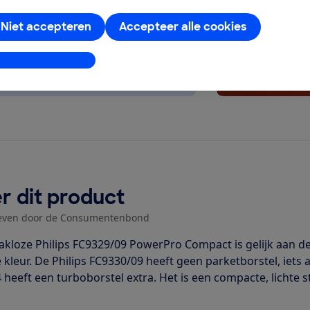
Niet accepteren
Accepteer alle cookies
stellingen aanpassen
r dit product
even door de Consumentenbond
akloze Philips FC9329/09 PowerPro Compact is gelijk aan de
 kleur. De Philips FC9330/09 heeft geen parketborstel, iets
 heeft een turboborstel extra. Het is een compacte, lichte 