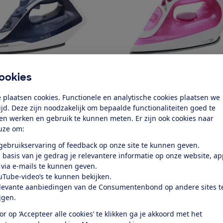
Braun
ookies
press Steam
SI 3030 PU TexStyle 3
 plaatsen cookies. Functionele en analytische cookies plaatsen we
k test
Bekijk test
tijd. Deze zijn noodzakelijk om bepaalde functionaliteiten goed te
ten werken en gebruik te kunnen meten. Er zijn ook cookies naar
Prijs
uze om:
€ 28,99
 gebruikservaring of feedback op onze site te kunnen geven.
 basis van je gedrag je relevantere informatie op onze website, a
Soort
 via e-mails te kunnen geven.
jkijzer
Stoomstrijkijzer
uTube-video’s te kunnen bekijken.
levante aanbiedingen van de Consumentenbond op andere sites t
ijgen.
or op ‘Accepteer alle cookies’ te klikken ga je akkoord met het
k alle geteste producten