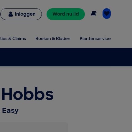
Online lezen
Inloggen
Word nu lid
ties & Claims
Boeken & Bladen
Klantenservice
l Hobbs
 Easy