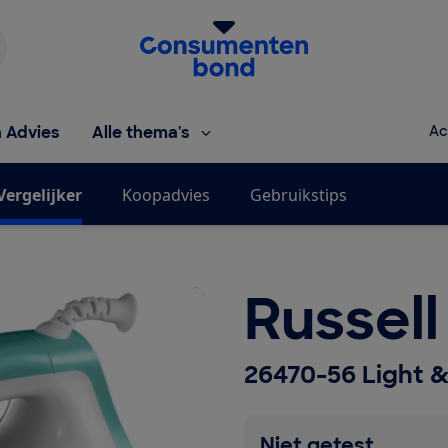
Homepage van de Consumentenbond
h Advies
Alle thema's
Ac
Vergelijker
Koopadvies
Gebruikstips
Russel
26470-56 Light &
Niet getest