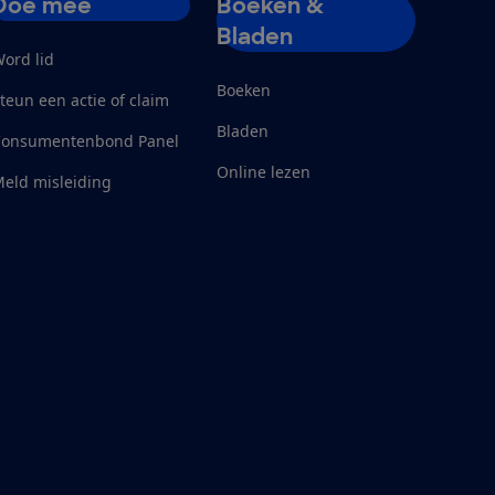
Doe mee
Boeken &
Bladen
ord lid
Boeken
teun een actie of claim
Bladen
Consumentenbond Panel
Online lezen
eld misleiding