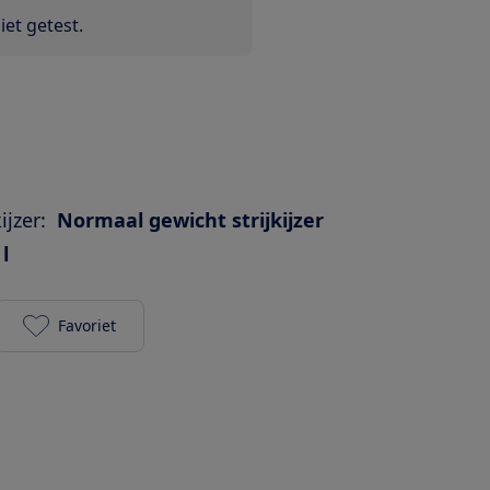
et getest.
ijzer:
Normaal gewicht strijkijzer
 l
Favoriet
Russell Hobbs 26470-56 Light & Easy toevoegen aan