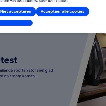
aatsen van deze cookies.
Meer over cookies.
Niet accepteren
Accepteer alle cookies
stellingen aanpassen
test
illende soorten stof snel glad
d ze op stoom komen…