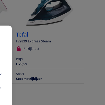
Tefal
FV2839 Express Steam
Bekijk test
Prijs
€ 29,99
pp
Soort
Stoomstrijkijzer
e