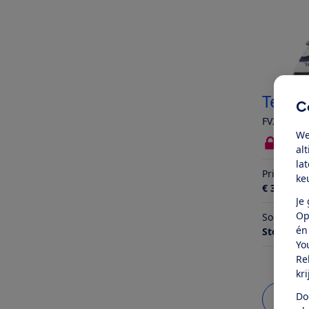
Tefal
C
FV2837 Ex
We
Bekij
al
la
Prijs
ke
€ 30,99
Je
Op
Soort
én
Stoomstri
Yo
Re
kr
Do
Bekij