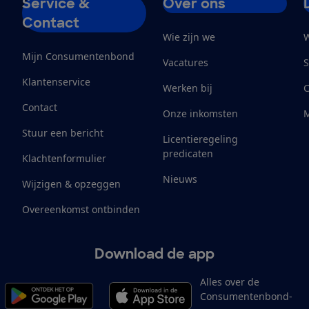
Service &
Over ons
Contact
Wie zijn we
W
Mijn Consumentenbond
Vacatures
S
Klantenservice
Werken bij
Contact
Onze inkomsten
M
Stuur een bericht
Licentieregeling
predicaten
Klachtenformulier
Nieuws
Wijzigen & opzeggen
Overeenkomst ontbinden
Download de app
Alles over de
Consumentenbond-