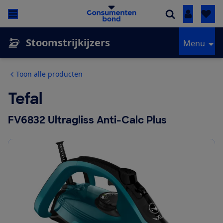
Inloggen
Stoomstrijkijzers
Menu
Toon alle producten
Tefal
FV6832 Ultragliss Anti-Calc Plus