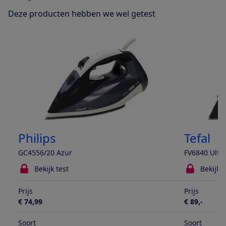
Deze producten hebben we wel getest
Philips
Tefal
GC4556/20 Azur
FV6840 Ultra
Bekijk test
Bekijk t
Prijs
Prijs
€ 74,99
€ 89,-
Soort
Soort