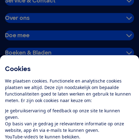
Service & Contact
Over ons
Doe mee
Boeken & Bladen
Cookies
Download de app
We plaatsen cookies. Functionele en analytische cookies
plaatsen we altijd. Deze zijn noodzakelijk om bepaalde
functionaliteiten goed te laten werken en gebruik te kunnen
meten. Er zijn ook cookies naar keuze om:
Alles over de
Consumentenbond-
Je gebruikservaring of feedback op onze site te kunnen
app
geven.
Op basis van je gedrag je relevantere informatie op onze
website, app én via e-mails te kunnen geven.
Algemene Voorwaarden
Privacyverklaring
YouTube-video’s te kunnen bekijken.
Cookiebeleid
Privacyvoorkeuren
Wijzigen & opzeggen