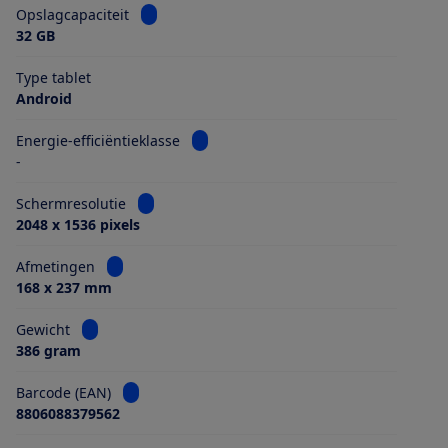
Bekijk informatie voor Opslagcapaciteit
Opslagcapaciteit
32 GB
Type tablet
Android
Bekijk informatie voor Energie-efficiën
Energie-efficiëntieklasse
-
Bekijk informatie voor Schermresolutie
Schermresolutie
2048 x 1536 pixels
Bekijk informatie voor Afmetingen
Afmetingen
168 x 237 mm
Bekijk informatie voor Gewicht
Gewicht
386 gram
Bekijk informatie voor Barcode (EAN)
Barcode (EAN)
8806088379562