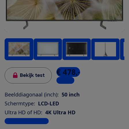
€ 478,-
Bekijk test
1 winkel
Beelddiagonaal (inch):
50 inch
Schermtype:
LCD-LED
Ultra HD of HD:
4K Ultra HD
Bekijk alle specificaties