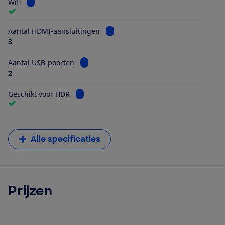
Bekijk informatie voor Wifi
Wifi
Bekijk informatie voor Aantal HDMI
Aantal HDMI-aansluitingen
3
Bekijk informatie voor Aantal USB-poorten
Aantal USB-poorten
2
Bekijk informatie voor Geschikt voor HDR
Geschikt voor HDR
Alle specificaties
Prijzen