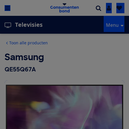
Inloggen
Televisies
Menu
Toon alle producten
Samsung
QE55Q67A