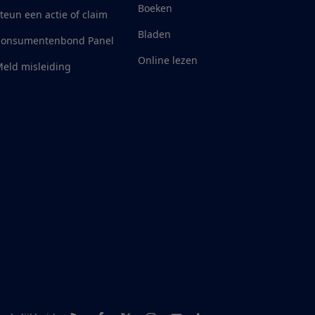
Boeken
teun een actie of claim
Bladen
Consumentenbond Panel
Online lezen
eld misleiding