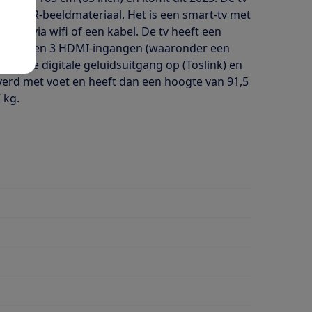
voor HDR-beeldmateriaal. Het is een smart-tv met
rnet via wifi of een kabel. De tv heeft een
 Er zitten 3 HDMI-ingangen (waaronder een
tische digitale geluidsuitgang op (Toslink) en
everd met voet en heeft dan een hoogte van 91,5
 kg.