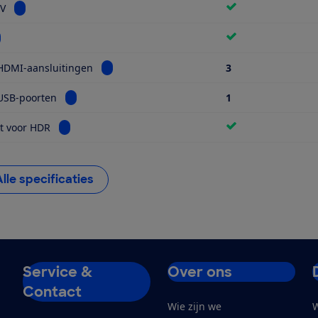
Bekijk informatie voor Smart TV
TV
kijk informatie voor Wifi
Bekijk informatie voor Aantal HDMI-aansluiti
HDMI-aansluitingen
3
Bekijk informatie voor Aantal USB-poorten
USB-poorten
1
Bekijk informatie voor Geschikt voor HDR
t voor HDR
Alle specificaties
Service &
Over ons
Contact
Wie zijn we
W