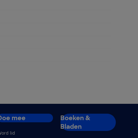
ngen
Doe mee
Boeken &
Bladen
ord lid