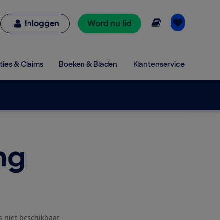
Online lezen
Inloggen
Word nu lid
ties & Claims
Boeken & Bladen
Klantenservice
ng
js niet beschikbaar