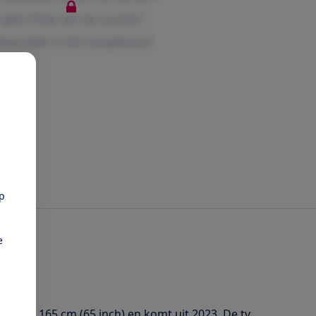
pp
e
 van 165 cm (65 inch) en komt uit 2023. De tv