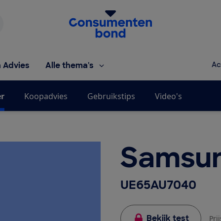
Homepage van de Consumentenbond
h Advies
Alle thema's
Ac
er
Koopadvies
Gebruikstips
Video's
Samsu
UE65AU7040
Bekijk test
Pri