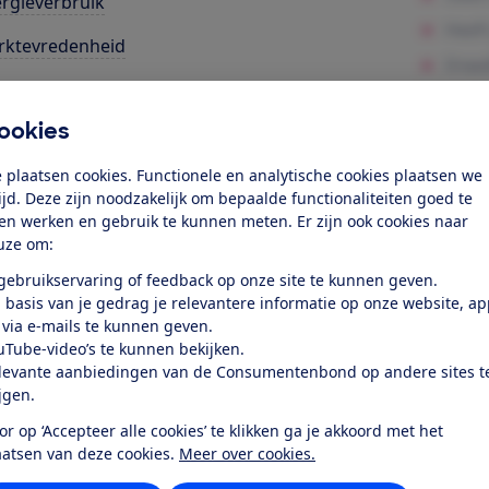
rgieverbruik
rktevredenheid
k toegang tot deze test?
ookies
 plaatsen cookies. Functionele en analytische cookies plaatsen we
Word lid
tijd. Deze zijn noodzakelijk om bepaalde functionaliteiten goed te
ten werken en gebruik te kunnen meten. Er zijn ook cookies naar
Al lid? Log in
uze om:
 gebruikservaring of feedback op onze site te kunnen geven.
 basis van je gedrag je relevantere informatie op onze website, a
 via e-mails te kunnen geven.
uTube-video’s te kunnen bekijken.
levante aanbiedingen van de Consumentenbond op andere sites t
ijgen.
r dit product
or op ‘Accepteer alle cookies’ te klikken ga je akkoord met het
even door de Consumentenbond
aatsen van deze cookies.
Meer over cookies.
sung UE65AU7040 is een lcd-led-tv met een schermdiagonaal