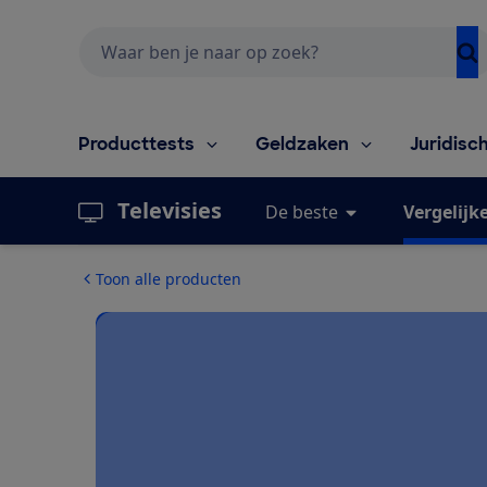
Zoeken
Producttests
Geldzaken
Juridisc
Televisies
De beste
Vergelijk
Toon alle producten