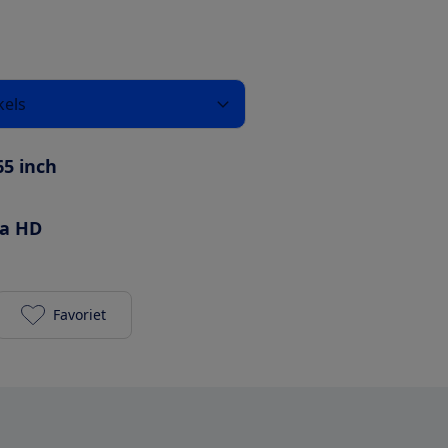
kels
65 inch
ra HD
Favoriet
Samsung UE65AU7040 toevoegen aan je favoriete