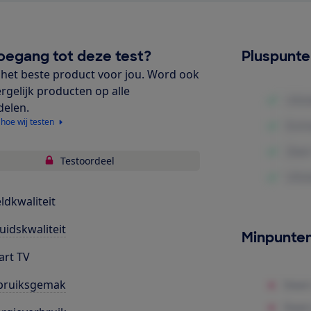
oegang tot deze test?
Pluspunt
het beste product voor jou. Word ook
ergelijk producten op alle
delen.
 hoe wij testen
Testoordeel
ldkwaliteit
uidskwaliteit
Minpunte
rt TV
bruiksgemak