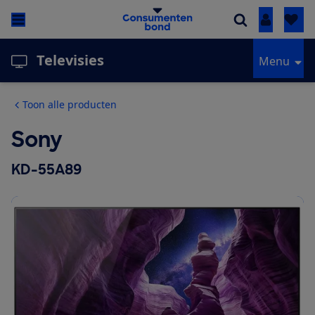
Inloggen
Televisies
Menu
Toon alle producten
Sony
KD-55A89