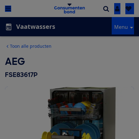
Inloggen
Vaatwassers
Menu
Toon alle producten
AEG
FSE83617P