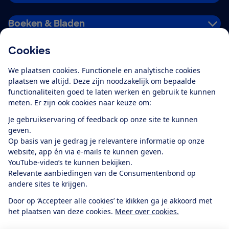
Boeken & Bladen
Cookies
Download de app
We plaatsen cookies. Functionele en analytische cookies
plaatsen we altijd. Deze zijn noodzakelijk om bepaalde
functionaliteiten goed te laten werken en gebruik te kunnen
meten. Er zijn ook cookies naar keuze om:
Alles over de
Consumentenbond-
Je gebruikservaring of feedback op onze site te kunnen
app
geven.
Op basis van je gedrag je relevantere informatie op onze
website, app én via e-mails te kunnen geven.
Algemene Voorwaarden
Privacyverklaring
YouTube-video’s te kunnen bekijken.
Cookiebeleid
Privacyvoorkeuren
Wijzigen & opzeggen
Relevante aanbiedingen van de Consumentenbond op
Toegankelijkheid
andere sites te krijgen.
RSS-feed nieuws
Facebook
Twitter
Instagram
Youtube
LinkedIn
Door op ‘Accepteer alle cookies’ te klikken ga je akkoord met
het plaatsen van deze cookies.
Meer over cookies.
12.901
consumenten
beoordelen de Consumentenbond
met gemiddeld
een
8,4