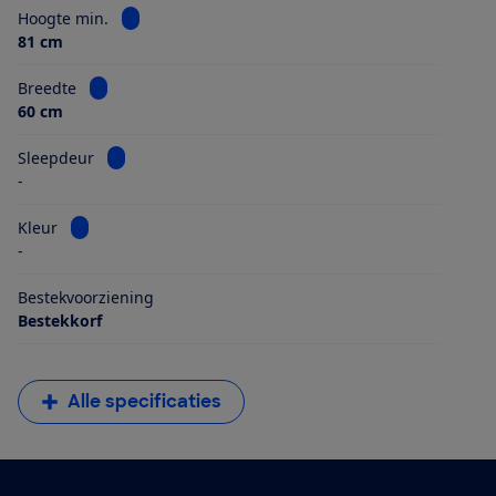
Bekijk informatie voor Hoogte min.
Hoogte min.
81 cm
Bekijk informatie voor Breedte
Breedte
60 cm
Bekijk informatie voor Sleepdeur
Sleepdeur
-
Bekijk informatie voor Kleur
Kleur
-
Bestekvoorziening
Bestekkorf
Alle specificaties