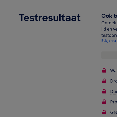
Testresultaat
Ook t
Ontdek 
lid en v
testoor
Bekijk hier
Wa
Dr
Du
Pr
Ge