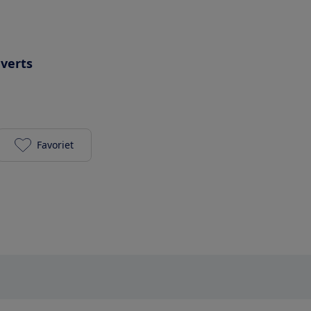
uverts
Favoriet
Miele G 4310 Active BW toevoegen aan je favoriete