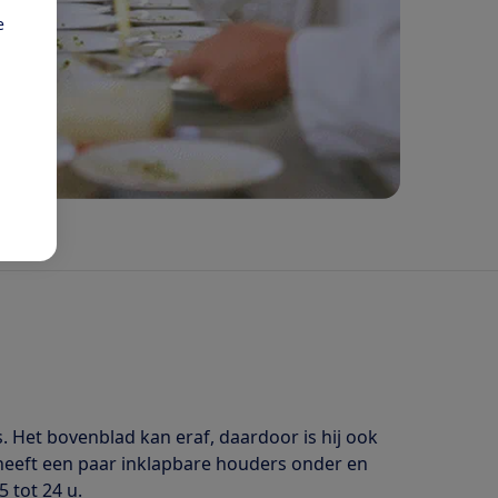
e
. Het bovenblad kan eraf, daardoor is hij ook
j heeft een paar inklapbare houders onder en
 tot 24 u.