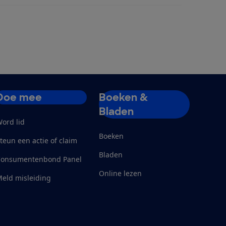
Doe mee
Boeken &
Bladen
ord lid
Boeken
teun een actie of claim
Bladen
Consumentenbond Panel
Online lezen
eld misleiding