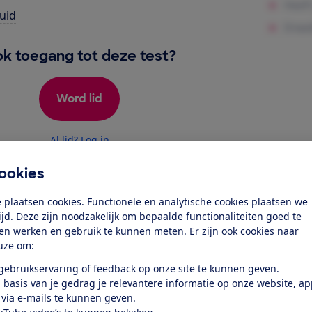
uid
k toegang tot deze test?
Word lid
Al lid? Log in
ookies
 plaatsen cookies. Functionele en analytische cookies plaatsen we
tijd. Deze zijn noodzakelijk om bepaalde functionaliteiten goed te
ten werken en gebruik te kunnen meten. Er zijn ook cookies naar
uze om:
test
 gebruikservaring of feedback op onze site te kunnen geven.
 basis van je gedrag je relevantere informatie op onze website, a
 via e-mails te kunnen geven.
den en schalen schoon en droog,