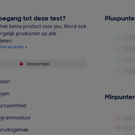
oegang tot deze test?
Pluspunt
het beste product voor jou. Word ook
ergelijk producten op alle
delen.
 hoe wij testen
Testoordeel
ssen
ogen
Minpunte
urzaamheid
ogrammaduur
bruiksgemak