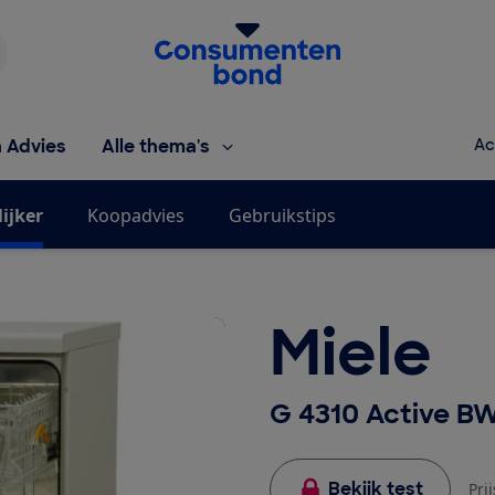
Homepage van de Consumentenbond
h Advies
Alle thema's
Ac
ijker
Koopadvies
Gebruikstips
Miele
G 4310 Active B
Bekijk test
Pri