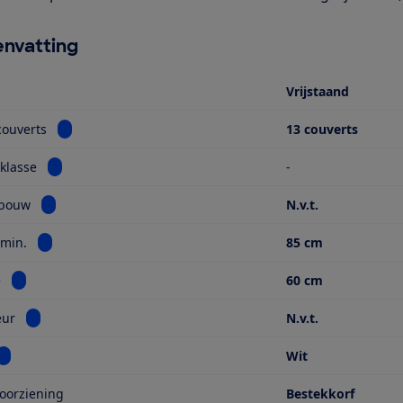
nvatting
Vrijstaand
Bekijk informatie voor Aantal couverts
couverts
13 couverts
Bekijk informatie voor Energieklasse
klasse
-
Bekijk informatie voor Type inbouw
nbouw
N.v.t.
Bekijk informatie voor Hoogte min.
 min.
85 cm
Bekijk informatie voor Breedte
e
60 cm
Bekijk informatie voor Sleepdeur
eur
N.v.t.
Bekijk informatie voor Kleur
Wit
oorziening
Bestekkorf