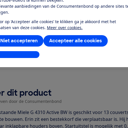
uTube-video’s te kunnen bekijken.
el dichtbij...
levante aanbiedingen van de Consumentenbond op andere sites t
ijgen.
or op ‘Accepteer alle cookies’ te klikken ga je akkoord met het
aatsen van deze cookies.
Meer over cookies.
Niet accepteren
Accepteer alle cookies
stellingen aanpassen
r dit product
even door de Consumentenbond
jstaande Miele G 4310 Active BW is geschikt voor 13 couverts
te bouwen. Erin zit een bestekkorf die verplaatsbaar is. Hi
ar inklapbare houders boven. Startuitstel is mogelijk met 0,5