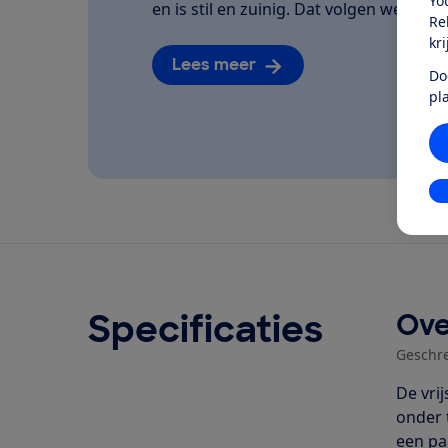
Yo
en is stil en zuinig. Dat volgen we van he
Re
kr
Lees meer
Do
pl
In
Specificaties
Ove
Geschr
De vri
onder 
een pa