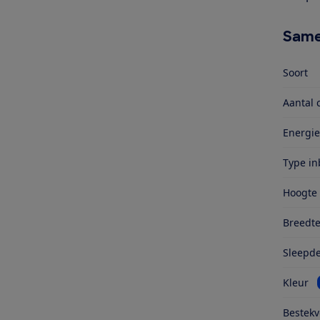
Same
Soort
Aantal 
Energie
Type i
Hoogte
Breedt
Sleepd
Kleur
Bestekv