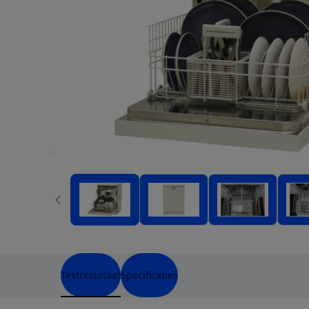
Testresultaat
Specificaties