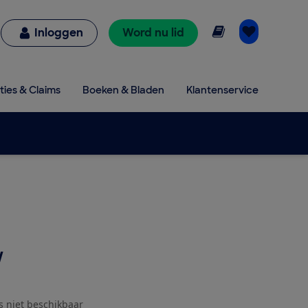
Online lezen
Inloggen
Word nu lid
ties & Claims
Boeken & Bladen
Klantenservice
W
js niet beschikbaar