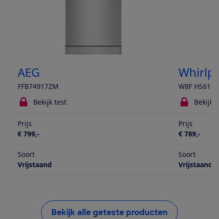
AEG
Whirlp
FFB74917ZM
W8F HS61B
Bekijk test
Bekijk t
Prijs
Prijs
€ 799,-
€ 789,-
Soort
Soort
Vrijstaand
Vrijstaand
Bekijk alle geteste producten