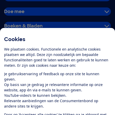
Doe mee
Boeken & Bladen
Cookies
Download de app
We plaatsen cookies. Functionele en analytische cookies
plaatsen we altijd. Deze zijn noodzakelijk om bepaalde
functionaliteiten goed te laten werken en gebruik te kunnen
meten. Er zijn ook cookies naar keuze om:
Alles over de
Consumentenbond-
Je gebruikservaring of feedback op onze site te kunnen
app
geven.
Op basis van je gedrag je relevantere informatie op onze
website, app én via e-mails te kunnen geven.
Algemene Voorwaarden
Privacyverklaring
YouTube-video’s te kunnen bekijken.
Cookiebeleid
Privacyvoorkeuren
Wijzigen & opzeggen
Relevante aanbiedingen van de Consumentenbond op
Toegankelijkheid
andere sites te krijgen.
RSS-feed nieuws
Facebook
Twitter
Instagram
Youtube
LinkedIn
Door op ‘Accepteer alle cookies’ te klikken ga je akkoord met