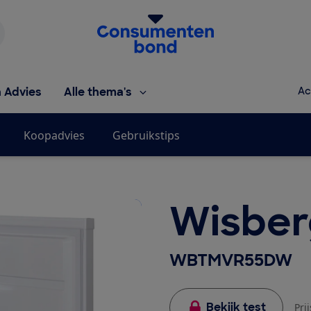
Homepage van de Consumentenbond
h Advies
Alle thema's
Ac
Koopadvies
Gebruikstips
Wisber
WBTMVR55DW
Bekijk test
Pri