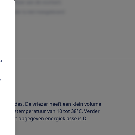
pp
e
 3 lades. De vriezer heeft een klein volume
omgevingstemperatuur van 10 tot 38°C. Verder
brikant opgegeven energieklasse is D.