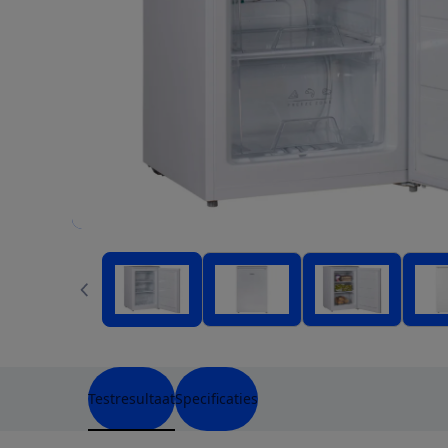
Testresultaat
Specificaties