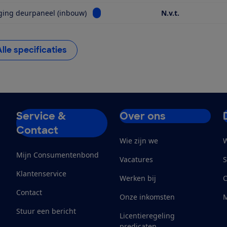
Bekijk informatie voor Bevestiging deu
ging deurpaneel (inbouw)
N.v.t.
Alle specificaties
Service &
Over ons
Contact
Wie zijn we
W
Mijn Consumentenbond
Vacatures
S
Klantenservice
Werken bij
Contact
Onze inkomsten
M
Stuur een bericht
Licentieregeling
predicaten