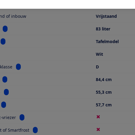
nvatting
and of inbouw
Vrijstaand
Bekijk informatie voor Inhoud
83 liter
Bekijk informatie voor Model
Tafelmodel
Wit
Bekijk informatie voor Energieklasse
klasse
D
Bekijk informatie voor Hoogte
84,4 cm
Bekijk informatie voor Breedte
e
55,3 cm
Bekijk informatie voor Diepte
57,7 cm
Bekijk informatie voor No frost-vriezer
t-vriezer
Bekijk informatie voor Lowfrost of Smartfrost
t of Smartfrost