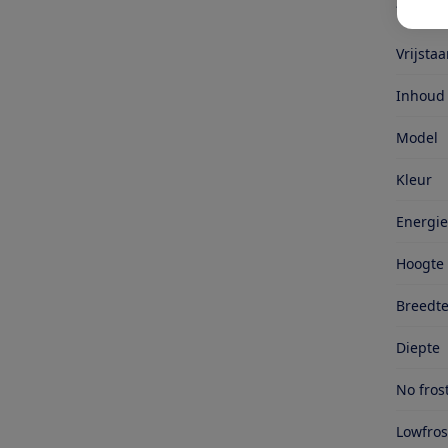
Same
Vrijsta
Inhoud
Model
Kleur
Energie
Hoogte
Breedt
Diepte
No fros
Lowfros