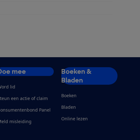
rpaneel (inbouw)
Doe mee
Boeken &
Bladen
ord lid
Boeken
teun een actie of claim
Bladen
Consumentenbond Panel
Online lezen
eld misleiding