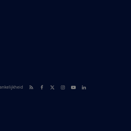
RSS-feed nieuws
Facebook
Twitter
Instagram
Youtube
LinkedIn
ankelijkheid