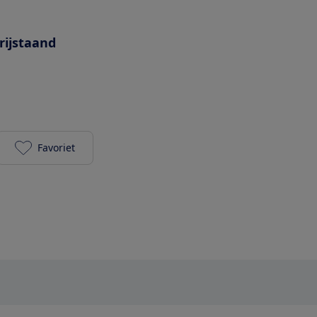
rijstaand
Favoriet
Wisberg WBTMVR55DW toevoegen aan je favoriet