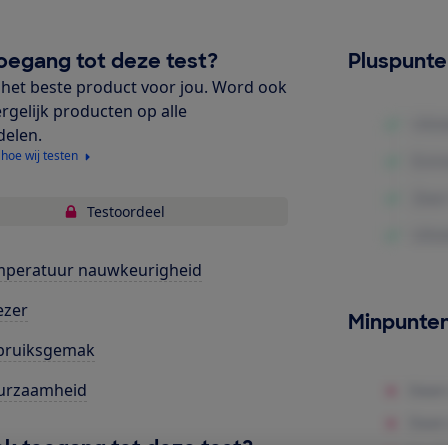
oegang tot deze test?
Pluspunt
het beste product voor jou. Word ook
ergelijk producten op alle
delen.
 hoe wij testen
Testoordeel
mperatuur nauwkeurigheid
ezer
Minpunte
bruiksgemak
urzaamheid