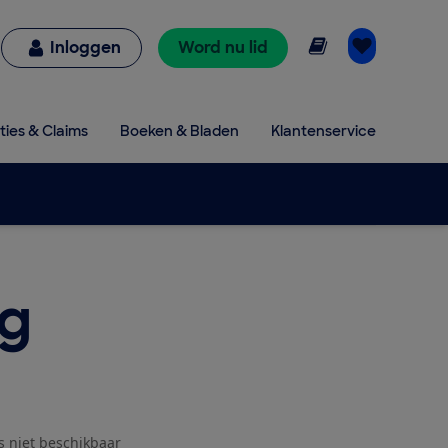
Online lezen
Inloggen
Word nu lid
ties & Claims
Boeken & Bladen
Klantenservice
g
js niet beschikbaar