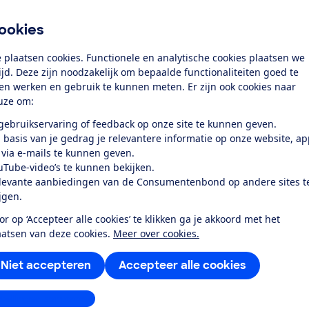
k toegang tot deze test?
ookies
Word lid
 plaatsen cookies. Functionele en analytische cookies plaatsen we
tijd. Deze zijn noodzakelijk om bepaalde functionaliteiten goed te
Al lid? Log in
ten werken en gebruik te kunnen meten. Er zijn ook cookies naar
uze om:
 gebruikservaring of feedback op onze site te kunnen geven.
 basis van je gedrag je relevantere informatie op onze website, a
 via e-mails te kunnen geven.
uTube-video’s te kunnen bekijken.
levante aanbiedingen van de Consumentenbond op andere sites t
r dit product
ijgen.
even door de Consumentenbond
or op ‘Accepteer alle cookies’ te klikken ga je akkoord met het
aatsen van deze cookies.
Meer over cookies.
berg WBTMVR55DW is een tafelmodel vrijstaande vriezer met
 liter (opgave fabrikant). De vriezer is geschikt voor een 
Niet accepteren
Accepteer alle cookies
 draarichting van de deur worden aangepast. De door de fa
stellingen aanpassen