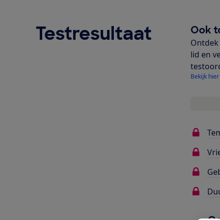
Testresultaat
Ook t
Ontdek 
lid en v
testoor
Bekijk hier
Te
Vri
Ge
Du