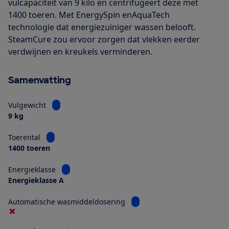
vulcapaciteit van 9 kilo en centrifugeert deze met
1400 toeren. Met EnergySpin enAquaTech
technologie dat energiezuiniger wassen belooft.
SteamCure zou ervoor zorgen dat vlekken eerder
verdwijnen en kreukels verminderen.
Samenvatting
Bekijk informatie voor Vulgewicht
Vulgewicht
9 kg
Bekijk informatie voor Toerental
Toerental
1400 toeren
Bekijk informatie voor Energieklasse
Energieklasse
Energieklasse A
Bekijk informatie voor Aut
Automatische wasmiddeldosering