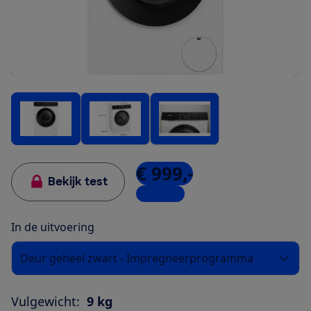
€ 999,-
Bekijk test
5 winkels
In de uitvoering
Deur geheel zwart - Impregneerprogramma
Vulgewicht:
9 kg