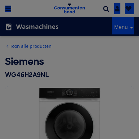
Inloggen
Wasmachines
Menu
Toon alle producten
Siemens
WG46H2A9NL