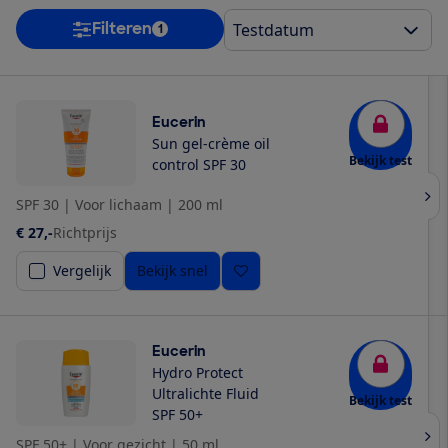
Filteren
1
Eucerin
Sun gel-crème oil
Bekijk test
control SPF 30
SPF 30
|
Voor lichaam
|
200 ml
€ 27,-
Richtprijs
Vergelijk
Bekijk snel
Eucerin
Hydro Protect
Ultralichte Fluid
Bekijk test
SPF 50+
SPF 50+
|
Voor gezicht
|
50 ml