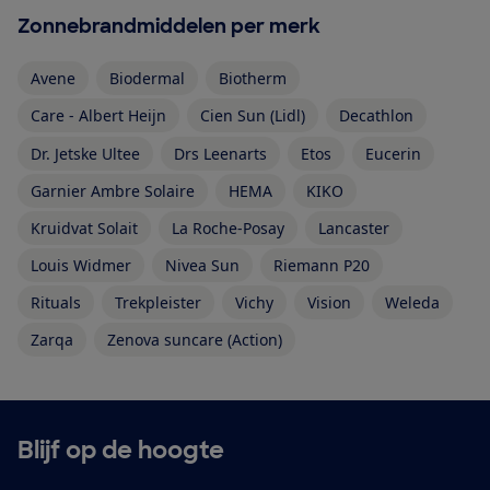
Zonnebrandmiddelen per merk
Avene
Biodermal
Biotherm
Care - Albert Heijn
Cien Sun (Lidl)
Decathlon
Dr. Jetske Ultee
Drs Leenarts
Etos
Eucerin
Garnier Ambre Solaire
HEMA
KIKO
Kruidvat Solait
La Roche-Posay
Lancaster
Louis Widmer
Nivea Sun
Riemann P20
Rituals
Trekpleister
Vichy
Vision
Weleda
Zarqa
Zenova suncare (Action)
Blijf op de hoogte