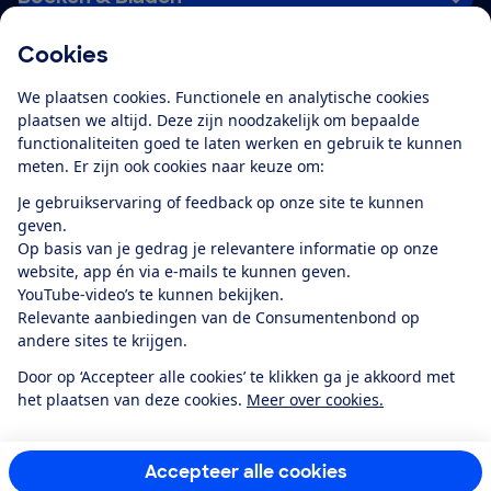
Cookies
Download de app
We plaatsen cookies. Functionele en analytische cookies
plaatsen we altijd. Deze zijn noodzakelijk om bepaalde
functionaliteiten goed te laten werken en gebruik te kunnen
meten. Er zijn ook cookies naar keuze om:
Alles over de
Consumentenbond-
Je gebruikservaring of feedback op onze site te kunnen
app
geven.
Op basis van je gedrag je relevantere informatie op onze
website, app én via e-mails te kunnen geven.
Algemene Voorwaarden
Privacyverklaring
YouTube-video’s te kunnen bekijken.
Cookiebeleid
Privacyvoorkeuren
Wijzigen & opzeggen
Relevante aanbiedingen van de Consumentenbond op
Toegankelijkheid
andere sites te krijgen.
RSS-feed nieuws
Facebook
Twitter
Instagram
Youtube
LinkedIn
Door op ‘Accepteer alle cookies’ te klikken ga je akkoord met
het plaatsen van deze cookies.
Meer over cookies.
12.901
consumenten
beoordelen de Consumentenbond
met gemiddeld
een
8,4
Accepteer alle cookies