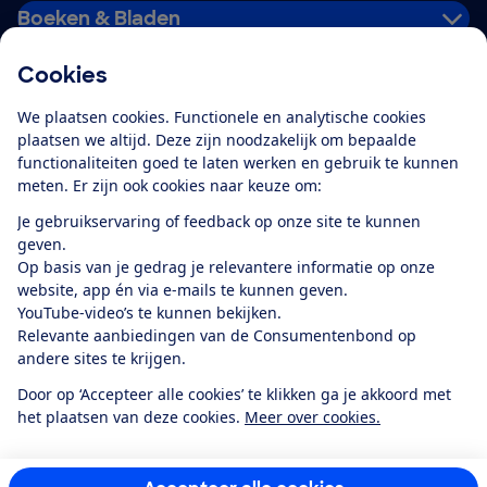
Boeken & Bladen
Cookies
Download de app
We plaatsen cookies. Functionele en analytische cookies
plaatsen we altijd. Deze zijn noodzakelijk om bepaalde
functionaliteiten goed te laten werken en gebruik te kunnen
meten. Er zijn ook cookies naar keuze om:
Alles over de
Consumentenbond-
Je gebruikservaring of feedback op onze site te kunnen
app
geven.
Op basis van je gedrag je relevantere informatie op onze
website, app én via e-mails te kunnen geven.
Algemene Voorwaarden
Privacyverklaring
YouTube-video’s te kunnen bekijken.
Cookiebeleid
Privacyvoorkeuren
Wijzigen & opzeggen
Relevante aanbiedingen van de Consumentenbond op
Toegankelijkheid
andere sites te krijgen.
RSS-feed nieuws
Facebook
Twitter
Instagram
Youtube
LinkedIn
Door op ‘Accepteer alle cookies’ te klikken ga je akkoord met
het plaatsen van deze cookies.
Meer over cookies.
12.901
consumenten
beoordelen de Consumentenbond
met gemiddeld
een
8,4