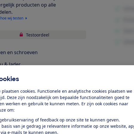
ergelijk producten op alle
delen.
 hoe wij testen
Testoordeel
en en schroeven
u & lader
Minpunte
bruiksgemak
ookies
elijkheid & veiligheid
 plaatsen cookies. Functionele en analytische cookies plaatsen we
tijd. Deze zijn noodzakelijk om bepaalde functionaliteiten goed te
ten werken en gebruik te kunnen meten. Er zijn ook cookies naar
k toegang tot deze test?
uze om:
 gebruikservaring of feedback op onze site te kunnen geven.
Word lid
 basis van je gedrag je relevantere informatie op onze website, a
 via e-mails te kunnen geven.