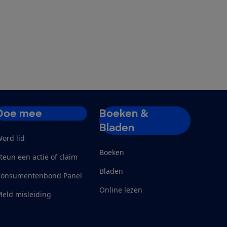
Doe mee
Boeken &
Bladen
ord lid
Boeken
teun een actie of claim
Bladen
Consumentenbond Panel
Online lezen
eld misleiding