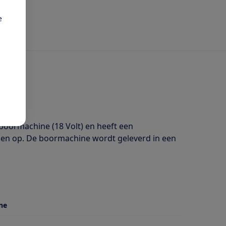
e
fboormachine (18 Volt) en heeft een
nden op. De boormachine wordt geleverd in een
ne