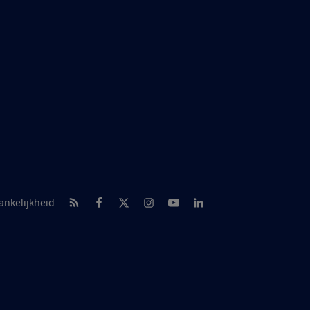
RSS-feed nieuws
Facebook
Twitter
Instagram
Youtube
LinkedIn
ankelijkheid