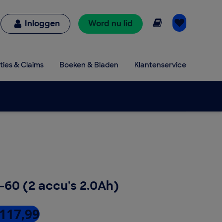
Online lezen
Inloggen
Word nu lid
ties & Claims
Boeken & Bladen
Klantenservice
V-60 (2 accu's 2.0Ah)
 117,99