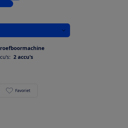
inkels
hroefboormachine
cu's:
2 accu's
Favoriet
Bosch UniversalDrill 18V-60 (2 accu's 2.0Ah) toevoe