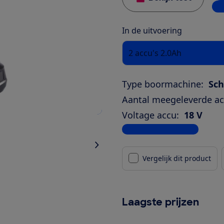
4 w
In de uitvoering
2 accu's 2.0Ah
Type boormachine:
Sc
Aantal meegeleverde ac
Voltage accu:
18 V
Bekijk alle specificaties
Vergelijk dit product
Laagste prijzen