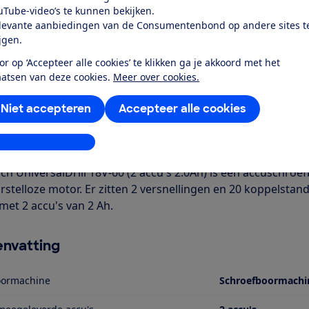
uTube-video’s te kunnen bekijken.
Al lid? Log in
levante aanbiedingen van de Consumentenbond op andere sites t
ijgen.
or op ‘Accepteer alle cookies’ te klikken ga je akkoord met het
aatsen van deze cookies.
Meer over cookies.
Niet accepteren
Accepteer alle cookies
r dit product
stellingen aanpassen
even door de Consumentenbond
ch UniversalDrill 18V-60 (2 accu's 2.0Ah) is een accuschroe
rstelloze motor. Er zitten 2 versnellingen en 20 koppelsta
 met 2 accu's van 2 Ah.
nvatting
oormachine
Schroefboormachi