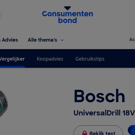
Homepage van de Consumentenbond
h Advies
Alle thema's
Ac
Vergelijker
Koopadvies
Gebruikstips
Bosch
UniversalDrill 18
€
Bekijk test