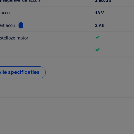
meegeleverde accu's
2 accu's
 accu
18 V
Bekijk informatie voor Capaciteit accu
eit accu
2 Ah
stelloze motor
Alle specificaties