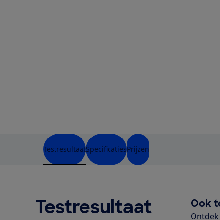
Testresultaat
Specificaties
Prijzen
Testresultaat
Ook t
Ontdek 