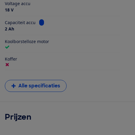
Voltage accu
18 V
Bekijk informatie voor Capaciteit accu
Capaciteit accu
2 Ah
Koolborstelloze motor
Koffer
Alle specificaties
Prijzen