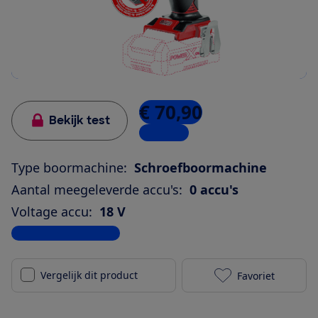
€ 70,90
Bekijk test
6 winkels
Type boormachine:
Schroefboormachine
Aantal meegeleverde accu's:
0 accu's
Voltage accu:
18 V
Bekijk alle specificaties
Vergelijk dit product
Favoriet
Einhell TE-CD