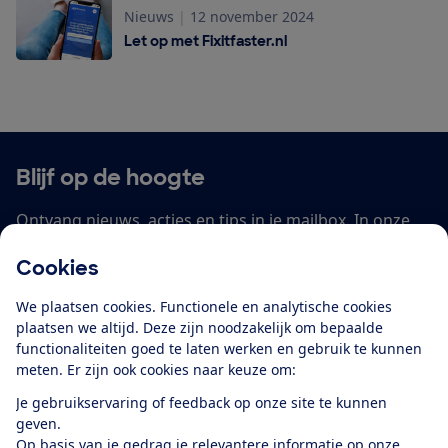
Nieuws
|
12 november 2024
Let op met Fixitfaster.nl
Let op met Fixitfaster.nl
Blijf op de hoogte
Ontvang nieuws, acties en tips in je mailbox. In onze
privacyverklaring
lees je hoe we omgaan met je
Cookies
persoonsgegevens en e-mails voor je personaliseren.
We plaatsen cookies. Functionele en analytische cookies
E-mailadres
plaatsen we altijd. Deze zijn noodzakelijk om bepaalde
functionaliteiten goed te laten werken en gebruik te kunnen
meten. Er zijn ook cookies naar keuze om:
Je gebruikservaring of feedback op onze site te kunnen
Ik meld me aan
geven.
Op basis van je gedrag je relevantere informatie op onze