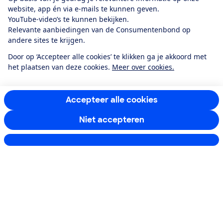
website, app én via e-mails te kunnen geven.
YouTube-video’s te kunnen bekijken.
Service & Contact
Relevante aanbiedingen van de Consumentenbond op
andere sites te krijgen.
Over ons
Door op ‘Accepteer alle cookies’ te klikken ga je akkoord met
het plaatsen van deze cookies.
Meer over cookies.
Doe mee
Accepteer alle cookies
Boeken & Bladen
Niet accepteren
Instellingen aanpassen
Download de app
Alles over de
Consumentenbond-
app