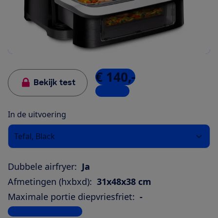
€ 140,-
Bekijk test
4 winkels
In de uitvoering
Tefal, Black
Dubbele airfryer:
Ja
Afmetingen (hxbxd):
31x48x38 cm
Maximale portie diepvriesfriet:
-
Bekijk alle specificaties