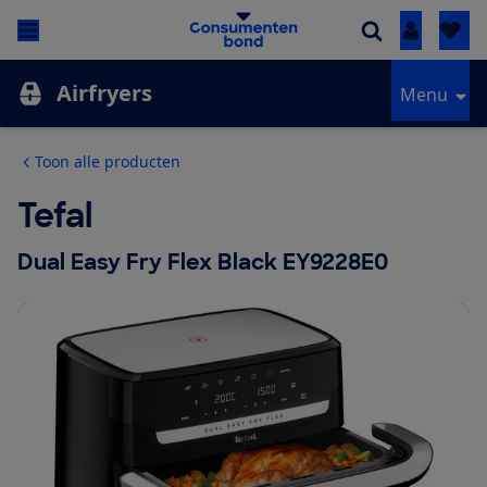
Inloggen
Airfryers
Menu
Toon alle producten
Tefal
Dual Easy Fry Flex Black EY9228E0