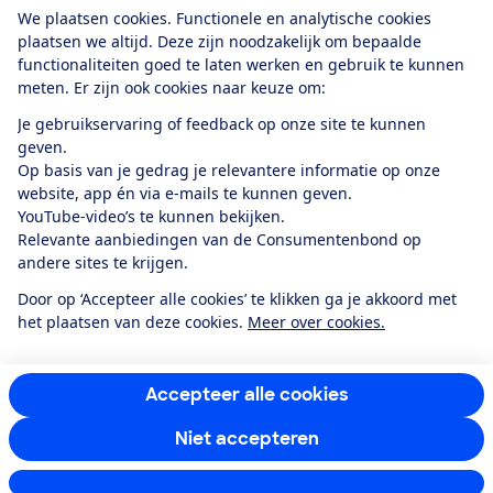
Download de app
We plaatsen cookies. Functionele en analytische cookies
plaatsen we altijd. Deze zijn noodzakelijk om bepaalde
functionaliteiten goed te laten werken en gebruik te kunnen
meten. Er zijn ook cookies naar keuze om:
Alles over de
Consumentenbond-
Je gebruikservaring of feedback op onze site te kunnen
app
geven.
Op basis van je gedrag je relevantere informatie op onze
website, app én via e-mails te kunnen geven.
Algemene Voorwaarden
Privacyverklaring
YouTube-video’s te kunnen bekijken.
Cookiebeleid
Privacyvoorkeuren
Wijzigen & opzeggen
Relevante aanbiedingen van de Consumentenbond op
Toegankelijkheid
andere sites te krijgen.
RSS-feed nieuws
Facebook
Twitter
Instagram
Youtube
LinkedIn
Door op ‘Accepteer alle cookies’ te klikken ga je akkoord met
het plaatsen van deze cookies.
Meer over cookies.
12.901
consumenten
beoordelen de Consumentenbond
met gemiddeld
een
8,4
Accepteer alle cookies
Niet accepteren
Instellingen aanpassen