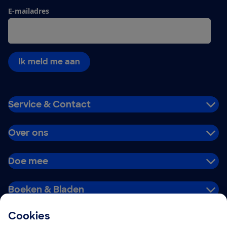
E-mailadres
Ik meld me aan
Service & Contact
Over ons
Doe mee
Boeken & Bladen
Cookies