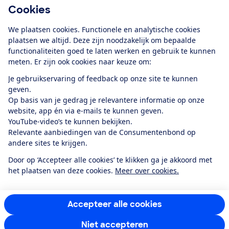
Cookies
Download de app
We plaatsen cookies. Functionele en analytische cookies
plaatsen we altijd. Deze zijn noodzakelijk om bepaalde
functionaliteiten goed te laten werken en gebruik te kunnen
meten. Er zijn ook cookies naar keuze om:
Alles over de
Consumentenbond-
Je gebruikservaring of feedback op onze site te kunnen
app
geven.
Op basis van je gedrag je relevantere informatie op onze
website, app én via e-mails te kunnen geven.
Algemene Voorwaarden
Privacyverklaring
YouTube-video’s te kunnen bekijken.
Cookiebeleid
Privacyvoorkeuren
Wijzigen & opzeggen
Relevante aanbiedingen van de Consumentenbond op
Toegankelijkheid
andere sites te krijgen.
RSS-feed nieuws
Facebook
Twitter
Instagram
Youtube
LinkedIn
Door op ‘Accepteer alle cookies’ te klikken ga je akkoord met
het plaatsen van deze cookies.
Meer over cookies.
12.901
consumenten
beoordelen de Consumentenbond
met gemiddeld
een
8,4
Accepteer alle cookies
Niet accepteren