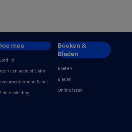
Doe mee
Boeken &
Bladen
ord lid
Boeken
teun een actie of claim
Bladen
Consumentenbond Panel
Online lezen
eld misleiding