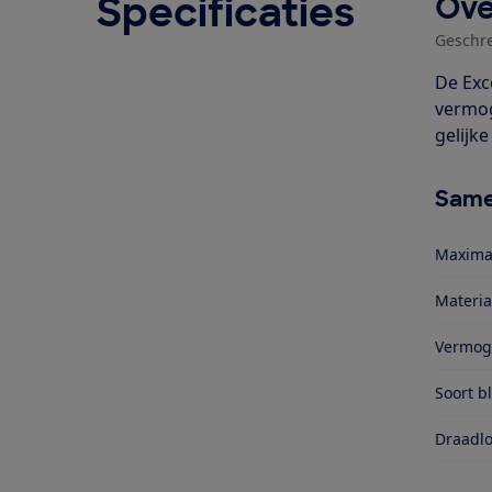
Specificaties
Ove
Geschr
De Exc
vermog
gelijk
Same
Maxima
Materia
Vermog
Soort b
Draadlo