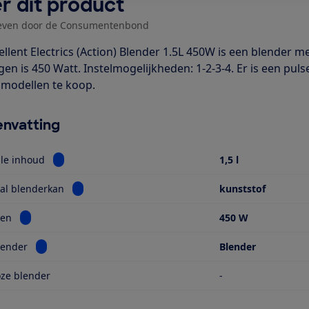
r dit product
even door de Consumentenbond
ellent Electrics (Action) Blender 1.5L 450W is een blender 
en is 450 Watt. Instelmogelijkheden: 1-2-3-4. Er is een pul
e modellen te koop.
nvatting
Bekijk informatie voor Maximale inhoud
le inhoud
1,5 l
Bekijk informatie voor Materiaal blenderkan
al blenderkan
kunststof
Bekijk informatie voor Vermogen
en
450 W
Bekijk informatie voor Soort blender
lender
Blender
ze blender
-