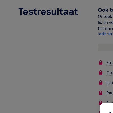
Testresultaat
Ook t
Ontdek 
lid en v
testoor
Bekijk hier
Sm
Gr
IJs
Pa
Ext
Ge