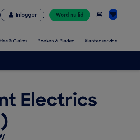
Online lezen
Inloggen
Word nu lid
ties & Claims
Boeken & Bladen
Klantenservice
nt Electrics
)
0W