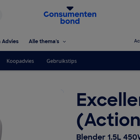
Homepage van de Consumentenbond
h Advies
Alle thema's
Ac
Koopadvies
Gebruikstips
Excelle
(Action
Blender 1.5L 45