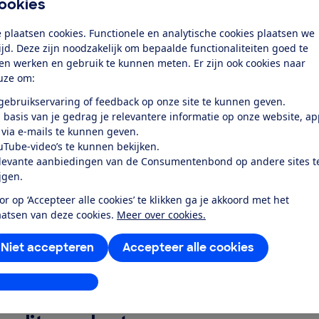
ookies
uid
 plaatsen cookies. Functionele en analytische cookies plaatsen we
tijd. Deze zijn noodzakelijk om bepaalde functionaliteiten goed te
elijkheid
ten werken en gebruik te kunnen meten. Er zijn ook cookies naar
uze om:
rgiegebruik standby-stand
 gebruikservaring of feedback op onze site te kunnen geven.
 basis van je gedrag je relevantere informatie op onze website, a
k toegang tot deze test?
 via e-mails te kunnen geven.
uTube-video’s te kunnen bekijken.
levante aanbiedingen van de Consumentenbond op andere sites t
Word lid
ijgen.
or op ‘Accepteer alle cookies’ te klikken ga je akkoord met het
Al lid? Log in
aatsen van deze cookies.
Meer over cookies.
Niet accepteren
Accepteer alle cookies
stellingen aanpassen