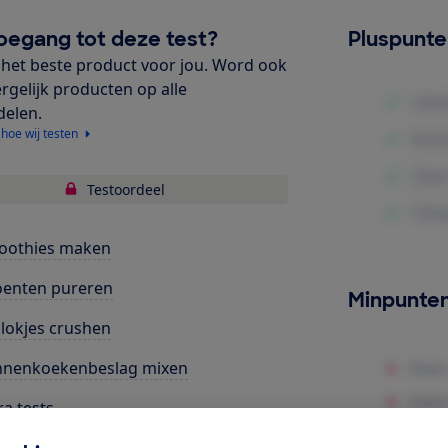
oegang tot deze test?
Pluspunt
het beste product voor jou. Word ook
ergelijk producten op alle
delen.
 hoe wij testen
Testoordeel
oothies maken
oenten pureren
Minpunte
blokjes crushen
nnenkoekenbeslag mixen
ra tests
bruiksgemak