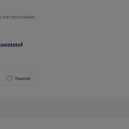
js niet beschikbaar
kunststof
Favoriet
Excellent Electrics (Action) Blender 1.5L 450W toev