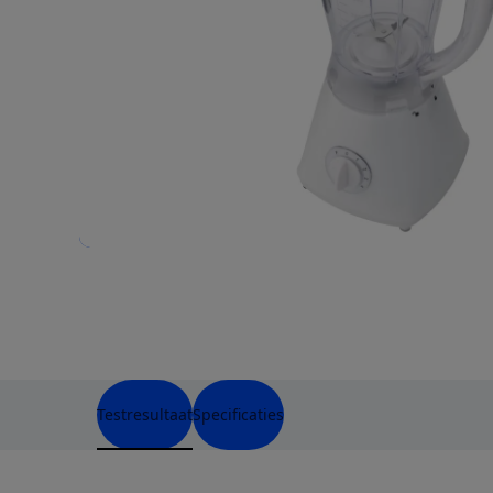
Testresultaat
Specificaties