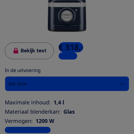
€ 318,-
Bekijk test
1 winkel
In de uitvoering
Ink blue
Maximale inhoud:
1,4 l
Materiaal blenderkan:
Glas
Vermogen:
1200 W
Bekijk alle specificaties