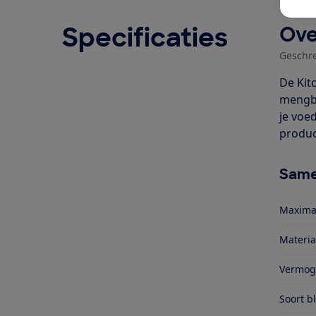
Specificaties
Ove
Geschr
De Kit
mengbe
je voe
produc
Same
Maxima
Materia
Vermog
Soort b