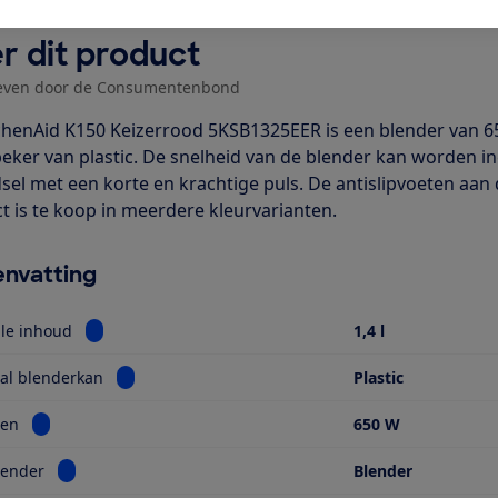
r dit product
even door de Consumentenbond
chenAid K150 Keizerrood 5KSB1325EER is een blender van 6
ker van plastic. De snelheid van de blender kan worden ing
dsel met een korte en krachtige puls. De antislipvoeten aan
t is te koop in meerdere kleurvarianten.
nvatting
Bekijk informatie voor Maximale inhoud
le inhoud
1,4 l
Bekijk informatie voor Materiaal blenderkan
al blenderkan
Plastic
Bekijk informatie voor Vermogen
en
650 W
Bekijk informatie voor Soort blender
lender
Blender