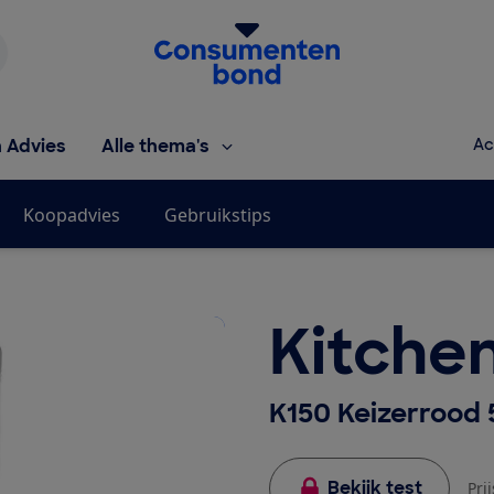
Homepage van de Consumentenbond
h Advies
Alle thema's
Ac
Koopadvies
Gebruikstips
Kitche
K150 Keizerrood
Bekijk test
Pri