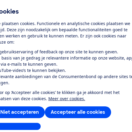
ra tests
ookies
bruiksgemak
 plaatsen cookies. Functionele en analytische cookies plaatsen we
uid
tijd. Deze zijn noodzakelijk om bepaalde functionaliteiten goed te
elijkheid
ten werken en gebruik te kunnen meten. Er zijn ook cookies naar
uze om:
rgiegebruik standby-stand
 gebruikservaring of feedback op onze site te kunnen geven.
 basis van je gedrag je relevantere informatie op onze website, a
k toegang tot deze test?
 via e-mails te kunnen geven.
uTube-video’s te kunnen bekijken.
levante aanbiedingen van de Consumentenbond op andere sites t
ijgen.
Word lid
or op ‘Accepteer alle cookies’ te klikken ga je akkoord met het
aatsen van deze cookies.
Meer over cookies.
Al lid? Log in
Niet accepteren
Accepteer alle cookies
stellingen aanpassen