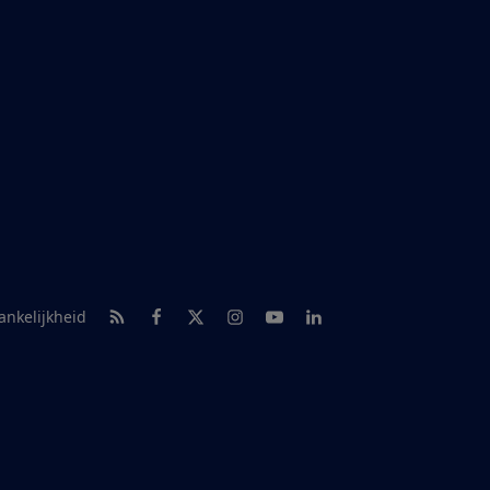
RSS-feed nieuws
Facebook
Twitter
Instagram
Youtube
LinkedIn
ankelijkheid