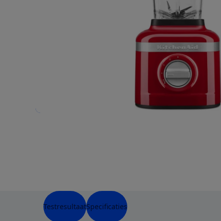
Testresultaat
Specificaties