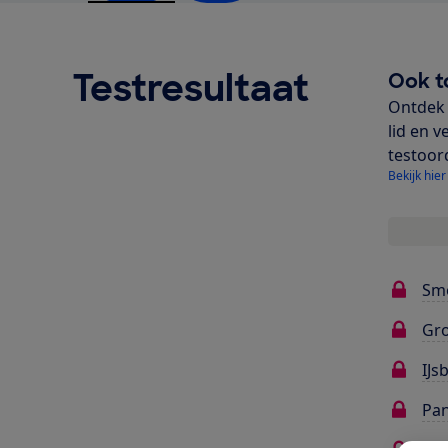
Testresultaat
Ook t
Ontdek 
lid en v
testoor
Bekijk hier
Sm
Gr
IJs
Pa