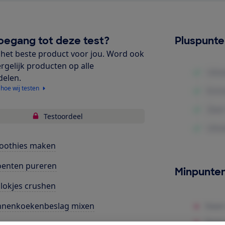
oegang tot deze test?
Pluspunt
het beste product voor jou. Word ook
ergelijk producten op alle
delen.
 hoe wij testen
Testoordeel
oothies maken
oenten pureren
Minpunte
blokjes crushen
nnenkoekenbeslag mixen