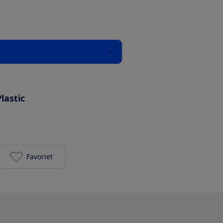
Plastic
Favoriet
KitchenAid K150 Keizerrood 5KSB1325EER toevoege