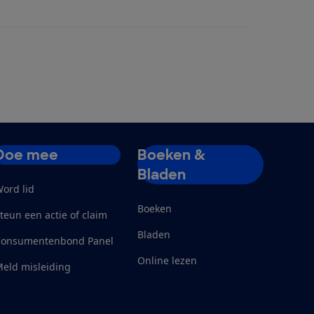
Doe mee
Boeken &
Bladen
ord lid
Boeken
teun een actie of claim
Bladen
Consumentenbond Panel
Online lezen
eld misleiding