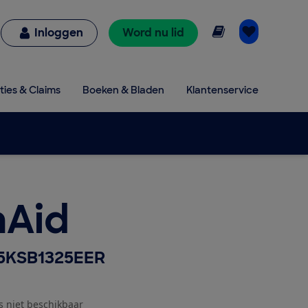
Online lezen
Inloggen
Word nu lid
ties & Claims
Boeken & Bladen
Klantenservice
nAid
 5KSB1325EER
js niet beschikbaar