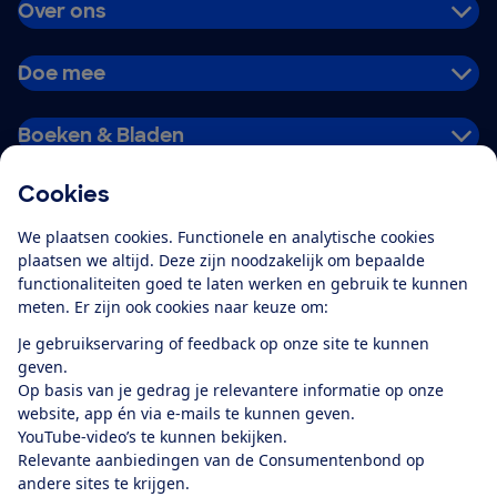
Over ons
Doe mee
Boeken & Bladen
Cookies
Download de app
We plaatsen cookies. Functionele en analytische cookies
plaatsen we altijd. Deze zijn noodzakelijk om bepaalde
functionaliteiten goed te laten werken en gebruik te kunnen
meten. Er zijn ook cookies naar keuze om:
Alles over de
Consumentenbond-
Je gebruikservaring of feedback op onze site te kunnen
app
geven.
Op basis van je gedrag je relevantere informatie op onze
website, app én via e-mails te kunnen geven.
Algemene Voorwaarden
Privacyverklaring
YouTube-video’s te kunnen bekijken.
Cookiebeleid
Privacyvoorkeuren
Wijzigen & opzeggen
Relevante aanbiedingen van de Consumentenbond op
Toegankelijkheid
andere sites te krijgen.