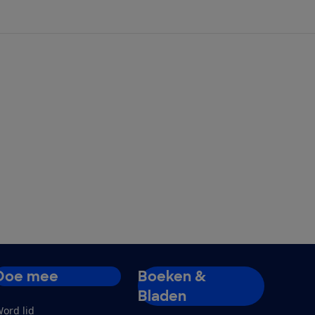
Doe mee
Boeken &
Bladen
ord lid