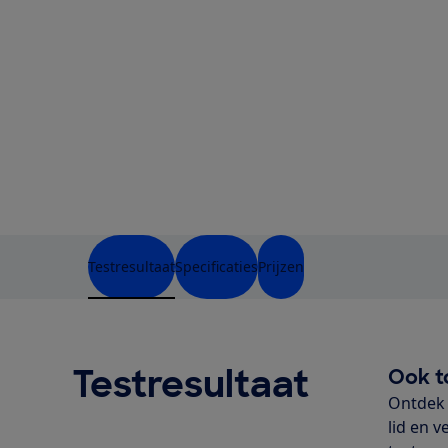
Testresultaat
Specificaties
Prijzen
Testresultaat
Ook t
Ontdek 
lid en v