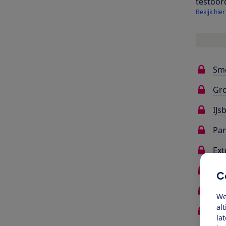
testoor
Bekijk hier
Sm
Gr
IJs
Pa
Ext
Ge
C
Gel
We
al
Deg
la