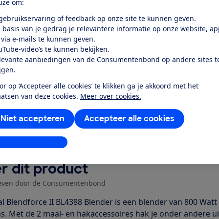
uze om:
rgiegebruik standby-stand
 gebruikservaring of feedback op onze site te kunnen geven.
 basis van je gedrag je relevantere informatie op onze website, a
k toegang tot deze test?
 via e-mails te kunnen geven.
uTube-video’s te kunnen bekijken.
levante aanbiedingen van de Consumentenbond op andere sites t
Word lid
ijgen.
or op ‘Accepteer alle cookies’ te klikken ga je akkoord met het
Al lid? Log in
aatsen van deze cookies.
Meer over cookies.
Niet accepteren
Accepteer alle cookies
stellingen aanpassen
r dit product
even door de Consumentenbond
al Blendforce II BL4388 Blender is een blender van 800 Wa
as. Met de 2 maal- en hakaccessoires hak je onder andere u