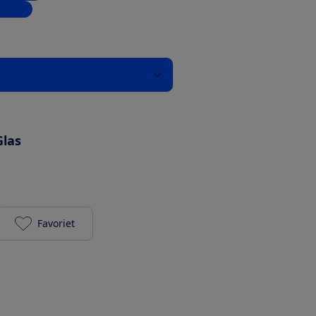
inkels
s
Glas
Favoriet
Tefal Blendforce II BL4388 Blender toevoegen aan j