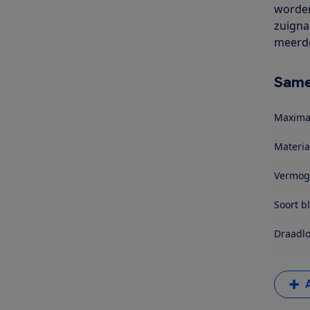
worden
zuigna
meerde
Same
Maxima
Materia
Vermog
Soort b
Draadlo