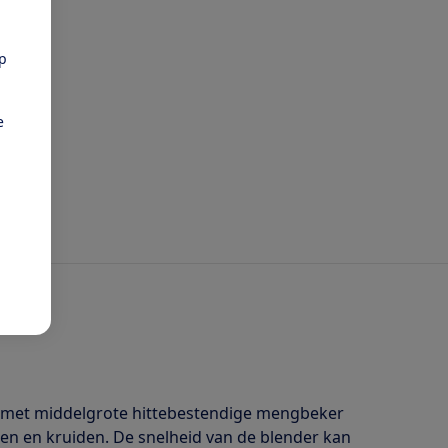
pp
e
tt met middelgrote hittebestendige mengbeker
ien en kruiden. De snelheid van de blender kan