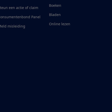
Boeken
teun een actie of claim
Bladen
Consumentenbond Panel
Online lezen
eld misleiding