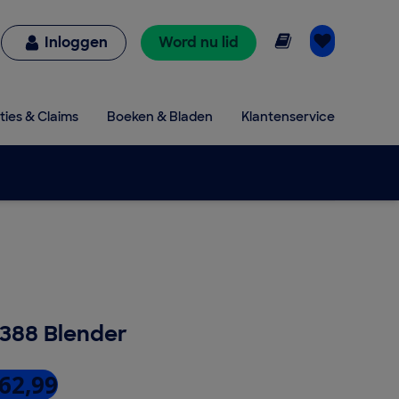
Online lezen
Inloggen
Word nu lid
ties & Claims
Boeken & Bladen
Klantenservice
4388 Blender
 62,99