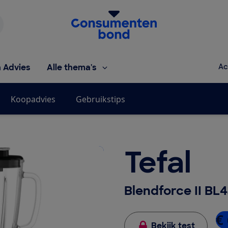
Homepage van de Consumentenbond
h Advies
Alle thema's
Ac
Koopadvies
Gebruikstips
Tefal
Blendforce II BL
€
Bekijk test