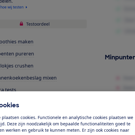
delen.
 hoe wij testen
Testoordeel
oothies maken
oenten pureren
Minpunte
blokjes crushen
nnenkoekenbeslag mixen
ra tests
bruiksgemak
ookies
uid
 plaatsen cookies. Functionele en analytische cookies plaatsen we
tijd. Deze zijn noodzakelijk om bepaalde functionaliteiten goed te
elijkheid
ten werken en gebruik te kunnen meten. Er zijn ook cookies naar