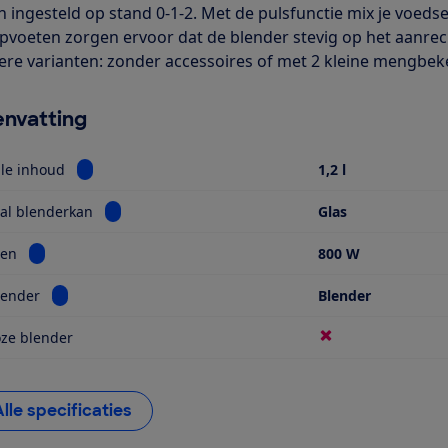
 ingesteld op stand 0-1-2. Met de pulsfunctie mix je voedse
pvoeten zorgen ervoor dat de blender stevig op het aanrecht 
re varianten: zonder accessoires of met 2 kleine mengbek
nvatting
Bekijk informatie voor Maximale inhoud
le inhoud
1,2 l
Bekijk informatie voor Materiaal blenderkan
al blenderkan
Glas
Bekijk informatie voor Vermogen
en
800 W
Bekijk informatie voor Soort blender
lender
Blender
ze blender
Alle specificaties