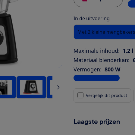
3 w
In de uitvoering
Met 2 kleine mengbeker
Maximale inhoud:
1,2 l
Materiaal blenderkan:
Vermogen:
800 W
Bekijk alle specificaties
Vergelijk dit product
Laagste prijzen