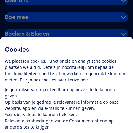
Over ons
Doe mee
Boeken & Bladen
Cookies
Download de app
We plaatsen cookies. Functionele en analytische cookies
plaatsen we altijd. Deze zijn noodzakelijk om bepaalde
functionaliteiten goed te laten werken en gebruik te kunnen
meten. Er zijn ook cookies naar keuze om:
Alles over de
Consumentenbond-
Je gebruikservaring of feedback op onze site te kunnen
app
geven.
Op basis van je gedrag je relevantere informatie op onze
website, app én via e-mails te kunnen geven.
Algemene Voorwaarden
Privacyverklaring
YouTube-video’s te kunnen bekijken.
Cookiebeleid
Privacyvoorkeuren
Wijzigen & opzeggen
Relevante aanbiedingen van de Consumentenbond op
Toegankelijkheid
andere sites te krijgen.