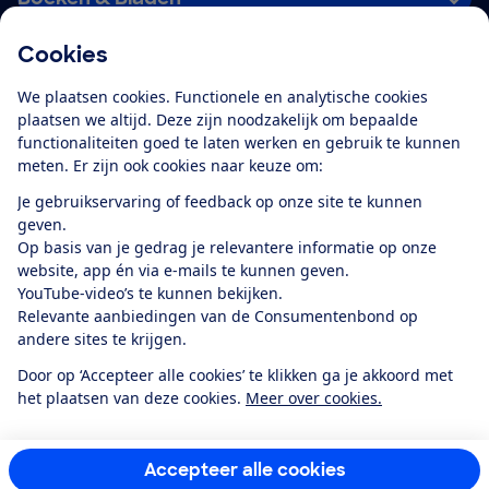
Cookies
Download de app
We plaatsen cookies. Functionele en analytische cookies
plaatsen we altijd. Deze zijn noodzakelijk om bepaalde
functionaliteiten goed te laten werken en gebruik te kunnen
meten. Er zijn ook cookies naar keuze om:
Alles over de
Consumentenbond-
Je gebruikservaring of feedback op onze site te kunnen
app
geven.
Op basis van je gedrag je relevantere informatie op onze
website, app én via e-mails te kunnen geven.
Algemene Voorwaarden
Privacyverklaring
YouTube-video’s te kunnen bekijken.
Cookiebeleid
Privacyvoorkeuren
Wijzigen & opzeggen
Relevante aanbiedingen van de Consumentenbond op
Toegankelijkheid
andere sites te krijgen.
RSS-feed nieuws
Facebook
Twitter
Instagram
Youtube
LinkedIn
Door op ‘Accepteer alle cookies’ te klikken ga je akkoord met
het plaatsen van deze cookies.
Meer over cookies.
12.901
consumenten
beoordelen de Consumentenbond
met gemiddeld
een
8,4
Accepteer alle cookies