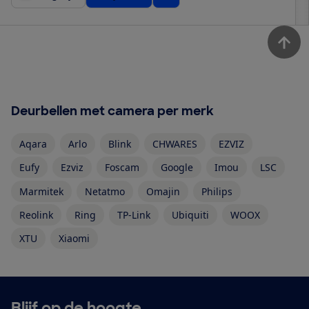
Deurbellen met camera per merk
Aqara
Arlo
Blink
CHWARES
EZVIZ
Eufy
Ezviz
Foscam
Google
Imou
LSC
Marmitek
Netatmo
Omajin
Philips
Reolink
Ring
TP-Link
Ubiquiti
WOOX
XTU
Xiaomi
Blijf op de hoogte