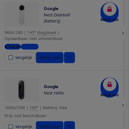
Google
Nest Doorbell
Bekijk test
(Batterij)
960x1280
|
145° diagonaal
|
Oplaadbaar, niet uitneembaar
€ 148,95
3 winkels
Vergelijk
Bekijk snel
Google
Nest Hello
Bekijk test
1600x1200
|
160°
|
Batterij: Nee
Prijs niet beschikbaar
Vergelijk
Bekijk snel