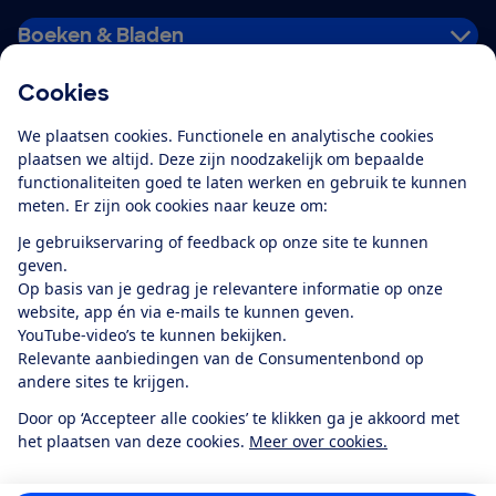
Boeken & Bladen
Cookies
Download de app
We plaatsen cookies. Functionele en analytische cookies
plaatsen we altijd. Deze zijn noodzakelijk om bepaalde
functionaliteiten goed te laten werken en gebruik te kunnen
meten. Er zijn ook cookies naar keuze om:
Alles over de
Consumentenbond-
Je gebruikservaring of feedback op onze site te kunnen
app
geven.
Op basis van je gedrag je relevantere informatie op onze
website, app én via e-mails te kunnen geven.
Algemene Voorwaarden
Privacyverklaring
YouTube-video’s te kunnen bekijken.
Cookiebeleid
Privacyvoorkeuren
Wijzigen & opzeggen
Relevante aanbiedingen van de Consumentenbond op
Toegankelijkheid
andere sites te krijgen.
RSS-feed nieuws
Facebook
Twitter
Instagram
Youtube
LinkedIn
Door op ‘Accepteer alle cookies’ te klikken ga je akkoord met
het plaatsen van deze cookies.
Meer over cookies.
12.901
consumenten
beoordelen de Consumentenbond
met gemiddeld
een
8,4