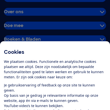
Over ons
Doe mee
Boeken & Bladen
Cookies
Download de app
We plaatsen cookies. Functionele en analytische cookies
plaatsen we altijd. Deze zijn noodzakelijk om bepaalde
functionaliteiten goed te laten werken en gebruik te kunnen
meten. Er zijn ook cookies naar keuze om:
Alles over de
Consumentenbond-
Je gebruikservaring of feedback op onze site te kunnen
app
geven.
Op basis van je gedrag je relevantere informatie op onze
website, app én via e-mails te kunnen geven.
Algemene Voorwaarden
Privacyverklaring
YouTube-video’s te kunnen bekijken.
Cookiebeleid
Privacyvoorkeuren
Wijzigen & opzeggen