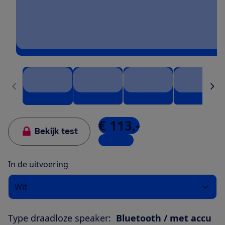
€ 113,-
Bekijk test
5 winkels
In de uitvoering
Wit
Type draadloze speaker:
Bluetooth / met accu