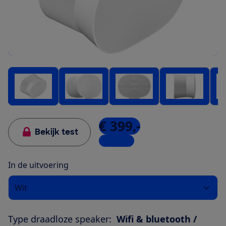
€ 399,-
Bekijk test
9 winkels
In de uitvoering
Wit
Type draadloze speaker:
Wifi & bluetooth /