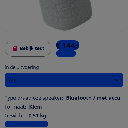
€ 144,-
Bekijk test
3 winkels
In de uitvoering
Wit
Type draadloze speaker:
Bluetooth / met accu
Formaat:
Klein
Gewicht:
0,51 kg
Bekijk alle specificaties