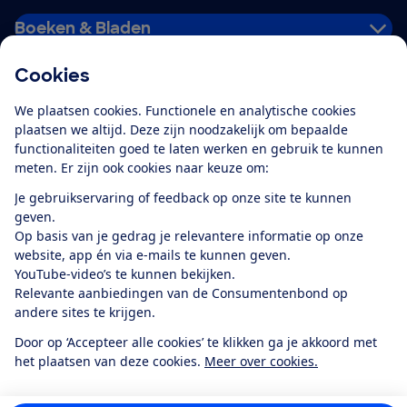
Boeken & Bladen
Cookies
Download de app
We plaatsen cookies. Functionele en analytische cookies
plaatsen we altijd. Deze zijn noodzakelijk om bepaalde
functionaliteiten goed te laten werken en gebruik te kunnen
meten. Er zijn ook cookies naar keuze om:
Alles over de
Consumentenbond-
Je gebruikservaring of feedback op onze site te kunnen
app
geven.
Op basis van je gedrag je relevantere informatie op onze
website, app én via e-mails te kunnen geven.
Algemene Voorwaarden
Privacyverklaring
YouTube-video’s te kunnen bekijken.
Cookiebeleid
Privacyvoorkeuren
Wijzigen & opzeggen
Relevante aanbiedingen van de Consumentenbond op
Toegankelijkheid
andere sites te krijgen.
RSS-feed nieuws
Facebook
Twitter
Instagram
Youtube
LinkedIn
Door op ‘Accepteer alle cookies’ te klikken ga je akkoord met
het plaatsen van deze cookies.
Meer over cookies.
12.901
consumenten
beoordelen de Consumentenbond
met gemiddeld
een
8,4