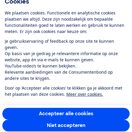
Cookies
Download de app
We plaatsen cookies. Functionele en analytische cookies
plaatsen we altijd. Deze zijn noodzakelijk om bepaalde
functionaliteiten goed te laten werken en gebruik te kunnen
meten. Er zijn ook cookies naar keuze om:
Alles over de
Consumentenbond-
Je gebruikservaring of feedback op onze site te kunnen
app
geven.
Op basis van je gedrag je relevantere informatie op onze
website, app én via e-mails te kunnen geven.
Algemene Voorwaarden
Privacyverklaring
YouTube-video’s te kunnen bekijken.
Cookiebeleid
Privacyvoorkeuren
Wijzigen & opzeggen
Relevante aanbiedingen van de Consumentenbond op
Toegankelijkheid
andere sites te krijgen.
RSS-feed nieuws
Facebook
Twitter
Instagram
Youtube
LinkedIn
Door op ‘Accepteer alle cookies’ te klikken ga je akkoord met
het plaatsen van deze cookies.
Meer over cookies.
12.901
consumenten
beoordelen de Consumentenbond
met gemiddeld
een
8,4
Accepteer alle cookies
Niet accepteren