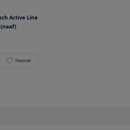
sch Active Line
 (naaf)
-
Favoriet
Batavus Dinsdag E-go Classic 400Wh toevoegen aan