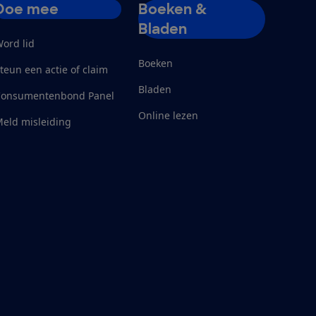
Doe mee
Boeken &
Bladen
ord lid
Boeken
teun een actie of claim
Bladen
Consumentenbond Panel
Online lezen
eld misleiding