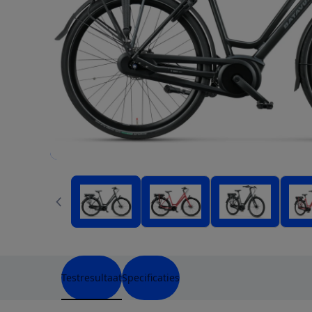
Testresultaat
Specificaties