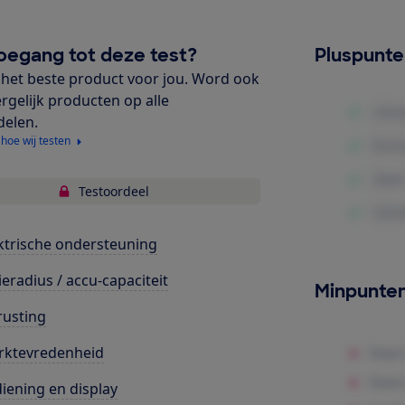
oegang tot deze test?
Pluspunt
het beste product voor jou. Word ook
ergelijk producten op alle
delen.
 hoe wij testen
Testoordeel
ktrische ondersteuning
ieradius / accu-capaciteit
Minpunte
rusting
rktevredenheid
iening en display