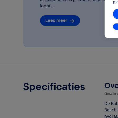
pl
loopt…
Lees meer
In
Specificaties
Ove
Geschr
De Bat
Bosch 
hydrau