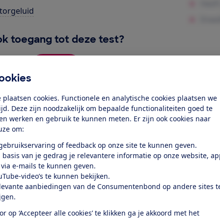
orgeluid
k toegang tot deze test?
Word lid
ookies
 plaatsen cookies. Functionele en analytische cookies plaatsen we
Al lid? Log in
tijd. Deze zijn noodzakelijk om bepaalde functionaliteiten goed te
ten werken en gebruik te kunnen meten. Er zijn ook cookies naar
uze om:
 gebruikservaring of feedback op onze site te kunnen geven.
 basis van je gedrag je relevantere informatie op onze website, a
 via e-mails te kunnen geven.
uTube-video’s te kunnen bekijken.
test
levante aanbiedingen van de Consumentenbond op andere sites t
ijgen.
at je ver fietsen op een
or op ‘Accepteer alle cookies’ te klikken ga je akkoord met het
 kijken of de e-bike op rolletjes