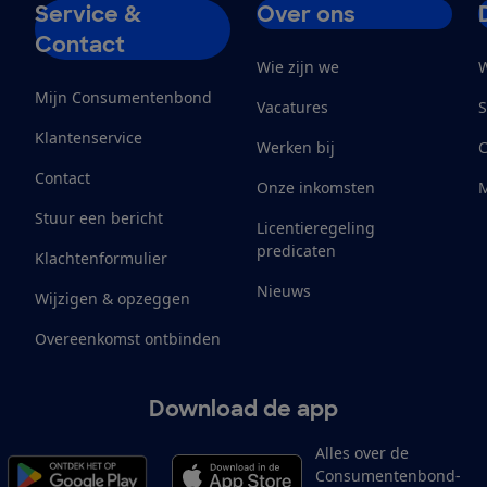
Service &
Over ons
Contact
Wie zijn we
W
Mijn Consumentenbond
Vacatures
S
Klantenservice
Werken bij
Contact
Onze inkomsten
M
Stuur een bericht
Licentieregeling
predicaten
Klachtenformulier
Nieuws
Wijzigen & opzeggen
Overeenkomst ontbinden
Download de app
Alles over de
Consumentenbond-