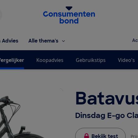
Homepage van de Consumentenbond
h Advies
Alle thema's
Ac
ergelijker
Koopadvies
Gebruikstips
Video's
Batavu
Dinsdag E-go Cl
Bekijk test
Pri