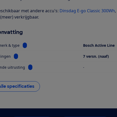
schikbaar met andere accu's:
Dinsdag E-go Classic 300Wh
,
 (meer) verkrijgbaar.
nvatting
Bekijk informatie voor Motor, merk & type
merk & type
Bosch Active Line
Bekijk informatie voor Versnellingen
lingen
7 versn. (naaf)
Bekijk informatie voor Opvallende uitrusting
nde uitrusting
-
Alle specificaties