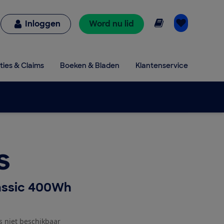
Online lezen
Inloggen
Word nu lid
ties & Claims
Boeken & Bladen
Klantenservice
s
assic 400Wh
js niet beschikbaar