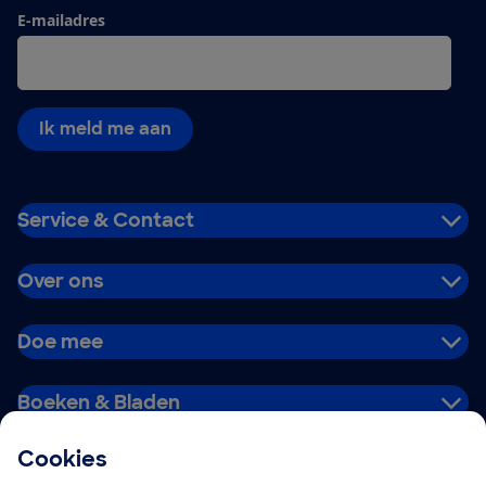
E-mailadres
Ik meld me aan
Service & Contact
Over ons
Doe mee
Boeken & Bladen
Cookies
Download de app