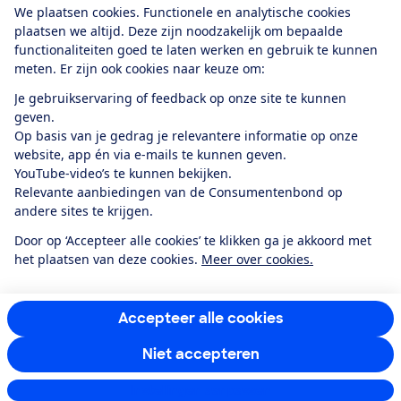
We plaatsen cookies. Functionele en analytische cookies
plaatsen we altijd. Deze zijn noodzakelijk om bepaalde
functionaliteiten goed te laten werken en gebruik te kunnen
meten. Er zijn ook cookies naar keuze om:
Alles over de
Consumentenbond-
Je gebruikservaring of feedback op onze site te kunnen
app
geven.
Op basis van je gedrag je relevantere informatie op onze
website, app én via e-mails te kunnen geven.
Algemene Voorwaarden
Privacyverklaring
YouTube-video’s te kunnen bekijken.
Cookiebeleid
Privacyvoorkeuren
Wijzigen & opzeggen
Relevante aanbiedingen van de Consumentenbond op
Toegankelijkheid
andere sites te krijgen.
RSS-feed nieuws
Facebook
Twitter
Instagram
Youtube
LinkedIn
Door op ‘Accepteer alle cookies’ te klikken ga je akkoord met
het plaatsen van deze cookies.
Meer over cookies.
12.901
consumenten
beoordelen de Consumentenbond
met gemiddeld
een
8,4
Accepteer alle cookies
Niet accepteren
Instellingen aanpassen