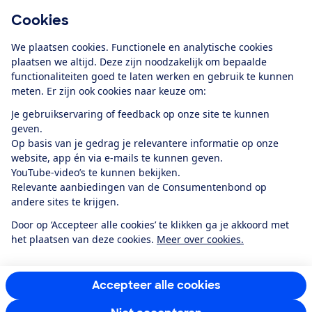
Cookies
Download de app
We plaatsen cookies. Functionele en analytische cookies
plaatsen we altijd. Deze zijn noodzakelijk om bepaalde
functionaliteiten goed te laten werken en gebruik te kunnen
meten. Er zijn ook cookies naar keuze om:
Alles over de
Consumentenbond-
Je gebruikservaring of feedback op onze site te kunnen
app
geven.
Op basis van je gedrag je relevantere informatie op onze
website, app én via e-mails te kunnen geven.
Algemene Voorwaarden
Privacyverklaring
YouTube-video’s te kunnen bekijken.
Cookiebeleid
Privacyvoorkeuren
Wijzigen & opzeggen
Relevante aanbiedingen van de Consumentenbond op
Toegankelijkheid
andere sites te krijgen.
RSS-feed nieuws
Facebook
Twitter
Instagram
Youtube
LinkedIn
Door op ‘Accepteer alle cookies’ te klikken ga je akkoord met
het plaatsen van deze cookies.
Meer over cookies.
12.901
consumenten
beoordelen de Consumentenbond
met gemiddeld
een
8,4
Accepteer alle cookies