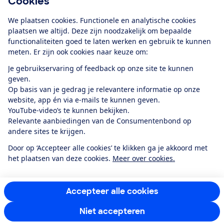
Cookies
Download de app
We plaatsen cookies. Functionele en analytische cookies
plaatsen we altijd. Deze zijn noodzakelijk om bepaalde
functionaliteiten goed te laten werken en gebruik te kunnen
meten. Er zijn ook cookies naar keuze om:
Alles over de
Consumentenbond-
Je gebruikservaring of feedback op onze site te kunnen
app
geven.
Op basis van je gedrag je relevantere informatie op onze
website, app én via e-mails te kunnen geven.
Algemene Voorwaarden
Privacyverklaring
YouTube-video’s te kunnen bekijken.
Cookiebeleid
Privacyvoorkeuren
Wijzigen & opzeggen
Relevante aanbiedingen van de Consumentenbond op
Toegankelijkheid
andere sites te krijgen.
RSS-feed nieuws
Facebook
Twitter
Instagram
Youtube
LinkedIn
Door op ‘Accepteer alle cookies’ te klikken ga je akkoord met
het plaatsen van deze cookies.
Meer over cookies.
12.901
consumenten
beoordelen de Consumentenbond
met gemiddeld
een
8,4
Accepteer alle cookies
Niet accepteren