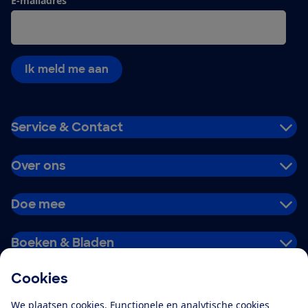
E-mailadres
Ik meld me aan
Service & Contact
Over ons
Doe mee
Boeken & Bladen
Cookies
Download de app
We plaatsen cookies. Functionele en analytische cookies