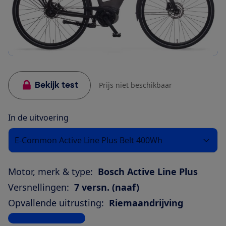
Bekijk test
Prijs niet beschikbaar
In de uitvoering
E-Common Active Line Plus Belt 400Wh
Motor, merk & type:
Bosch Active Line Plus
Versnellingen:
7 versn. (naaf)
Opvallende uitrusting:
Riemaandrijving
Bekijk alle specificaties