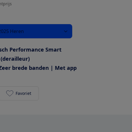
htprijs
2025 Heren
sch Performance Smart
 (derailleur)
Zeer brede banden | Met app
Favoriet
Cube Touring Hybrid One 625 2025 Heren toevoege