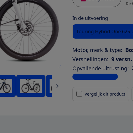
Ric
In de uitvoering
Touring Hybrid One 625 
Motor, merk & type:
Bo
Versnellingen:
9 versn.
Opvallende uitrusting:
Bekijk alle specificaties
Vergelijk dit product