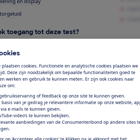
iening en display
orgeluid
k toegang tot deze test?
Word lid
ookies
 plaatsen cookies. Functionele en analytische cookies plaatsen we
Al lid? Log in
tijd. Deze zijn noodzakelijk om bepaalde functionaliteiten goed te
ten werken en gebruik te kunnen meten. Er zijn ook cookies naar
uze om:
 gebruikservaring of feedback op onze site te kunnen geven.
 basis van je gedrag je relevantere informatie op onze website, a
 via e-mails te kunnen geven.
uTube-video’s te kunnen bekijken.
test
levante aanbiedingen van de Consumentenbond op andere sites t
ijgen.
at je ver fietsen op een
or op ‘Accepteer alle cookies’ te klikken ga je akkoord met het