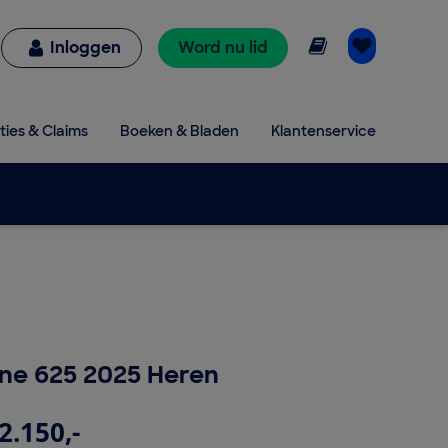
Online lezen
Inloggen
Word nu lid
ties & Claims
Boeken & Bladen
Klantenservice
One 625 2025 Heren
2.150,-