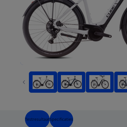
Testresultaat
Specificaties