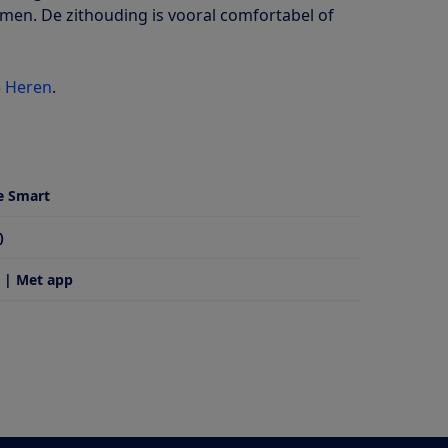
mmen. De zithouding is vooral comfortabel of
5 Heren
.
e Smart
)
 | Met app