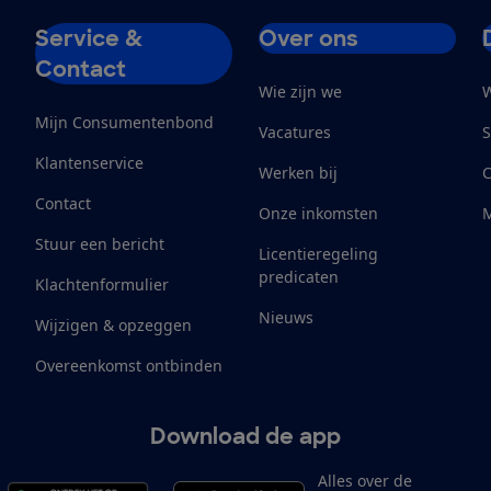
Service &
Over ons
Contact
Wie zijn we
W
Mijn Consumentenbond
Vacatures
S
Klantenservice
Werken bij
Contact
Onze inkomsten
M
Stuur een bericht
Licentieregeling
predicaten
Klachtenformulier
Nieuws
Wijzigen & opzeggen
Overeenkomst ontbinden
Download de app
Alles over de