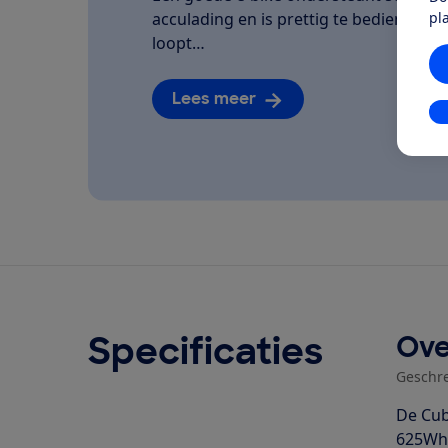
pl
acculading en is prettig te bedienen. We
loopt…
Lees meer
In
Specificaties
Ove
Geschr
De Cub
625Wh 