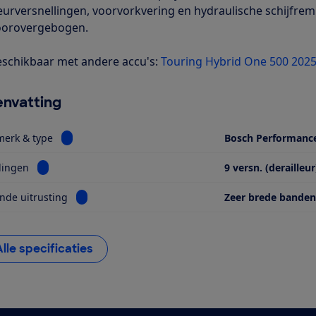
leurversnellingen, voorvorkvering en hydraulische schijfre
voorovergebogen.
schikbaar met andere accu's:
Touring Hybrid One 500 202
nvatting
Bekijk informatie voor Motor, merk & type
merk & type
Bosch Performanc
Bekijk informatie voor Versnellingen
lingen
9 versn. (derailleur
Bekijk informatie voor Opvallende uitrusting
nde uitrusting
Zeer brede banden
Alle specificaties