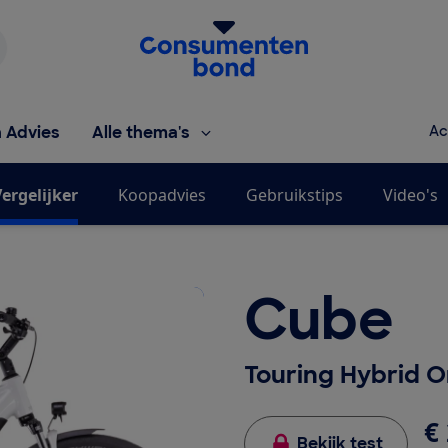
Homepage van de Consumentenbond
h Advies
Alle thema's
Ac
ergelijker
Koopadvies
Gebruikstips
Video's
Cube
Touring Hybrid 
€ 
Bekijk test