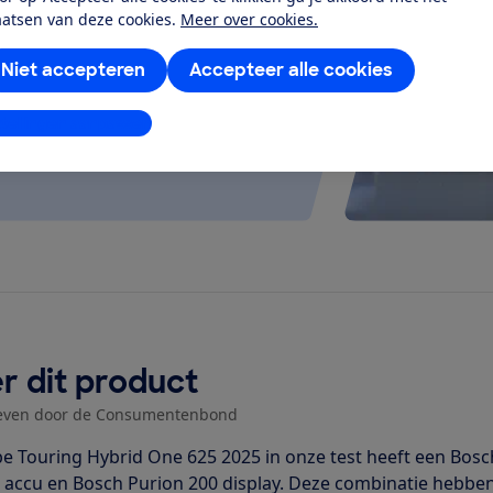
aatsen van deze cookies.
Meer over cookies.
 kijken of de e-bike op rolletjes
Niet accepteren
Accepteer alle cookies
stellingen aanpassen
r dit product
even door de Consumentenbond
e Touring Hybrid One 625 2025 in onze test heeft een Bo
accu en Bosch Purion 200 display. Deze combinatie hebben 