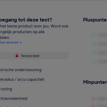
oegang tot deze test?
Pluspunt
het beste product voor jou. Word ook
ergelijk producten op alle
delen.
 hoe wij testen
Testoordeel
ktrische ondersteuning
ieradius / accu-capaciteit
Minpunte
rusting
rktevredenheid