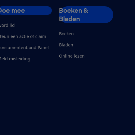
Doe mee
Boeken &
Bladen
ord lid
Boeken
teun een actie of claim
Bladen
Consumentenbond Panel
Online lezen
eld misleiding